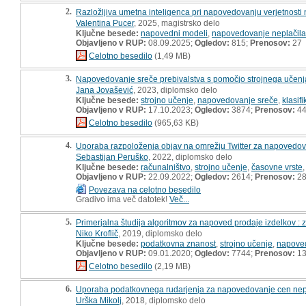
2.
Razložljiva umetna inteligenca pri napovedovanju verjetnosti 
Valentina Pucer
, 2025, magistrsko delo
Ključne besede:
napovedni modeli
,
napovedovanje neplačila
Objavljeno v RUP:
08.09.2025;
Ogledov:
815;
Prenosov:
27
Celotno besedilo
(1,49 MB)
3.
Napovedovanje sreče prebivalstva s pomočjo strojnega učenja
Jana Jovašević
, 2023, diplomsko delo
Ključne besede:
strojno učenje
,
napovedovanje sreče
,
klasifi
Objavljeno v RUP:
17.10.2023;
Ogledov:
3874;
Prenosov:
4
Celotno besedilo
(965,63 KB)
4.
Uporaba razpoloženja objav na omrežju Twitter za napovedova
Sebastijan Peruško
, 2022, diplomsko delo
Ključne besede:
računalništvo
,
strojno učenje
,
časovne vrste
Objavljeno v RUP:
22.09.2022;
Ogledov:
2614;
Prenosov:
2
Povezava na celotno besedilo
Gradivo ima več datotek!
Več...
5.
Primerjalna študija algoritmov za napoved prodaje izdelkov : 
Niko Kroflič
, 2019, diplomsko delo
Ključne besede:
podatkovna znanost
,
strojno učenje
,
napove
Objavljeno v RUP:
09.01.2020;
Ogledov:
7744;
Prenosov:
13
Celotno besedilo
(2,19 MB)
6.
Uporaba podatkovnega rudarjenja za napovedovanje cen nep
Urška Mikolj
, 2018, diplomsko delo