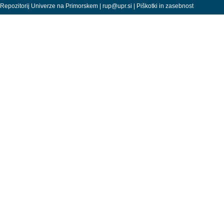
Repozitorij Univerze na Primorskem |
rup@upr.si
|
Piškotki in zasebnost