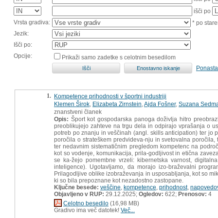
išči po
Vrsta gradiva:
* po stare
Jezik:
Išči po:
Opcije:
Prikaži samo zadetke s celotnim besedilom
Ponasta
1.
Kompetence prihodnosti v športni industriji
Klemen Širok
,
Elizabeta Zirnstein
,
Ajda Fošner
,
Suzana Sedm
znanstveni članek
Opis:
Šport kot gospodarska panoga doživlja hitro preobrazbo,
preoblikujejo zahteve na trgu dela in odpirajo vprašanja o 
potreb po znanju in veščinah (angl. skills anticipation) ter jo 
poročila o strateškem predvideva-nju in svetovalna poročila,
ter nedavnim sistematičnim pregledom kompetenc na področj
kot so vodenje, komunikacija, prila-godljivost in etična zave
se ka-žejo pomembne vrzeli: kibernetska varnost, digitalna
inteligence). Ugotavljamo, da morajo izo-braževalni progr
Prilagodljive oblike izobraževanja in usposabljanja, kot so m
ki so bila prepoznane kot nezadostno zastopane.
Ključne besede:
veščine
,
kompetence
,
prihodnost
,
napovedo
Objavljeno v RUP:
29.12.2025;
Ogledov:
622;
Prenosov:
4
Celotno besedilo
(16,98 MB)
Gradivo ima več datotek!
Več...