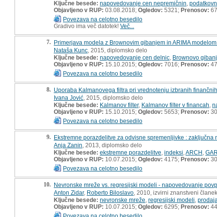
Ključne besede:
napovedovanje cen nepremičnin
,
podatkovn
Objavljeno v RUP:
03.08.2018;
Ogledov:
5321;
Prenosov:
6
Povezava na celotno besedilo
Gradivo ima več datotek!
Več...
7.
Primerjava modela z Brownovim gibanjem in ARIMA modelom n
Nataša Kunc
, 2015, diplomsko delo
Ključne besede:
napovedovanje cen delnic
,
Brownovo giban
Objavljeno v RUP:
15.10.2015;
Ogledov:
7016;
Prenosov:
4
Povezava na celotno besedilo
8.
Uporaba Kalmanovega filtra pri vrednotenju izbranih finančnih
Ivana Jović
, 2015, diplomsko delo
Ključne besede:
Kalmanov filter
,
Kalmanov filter v financah
,
n
Objavljeno v RUP:
15.10.2015;
Ogledov:
5653;
Prenosov:
3
Povezava na celotno besedilo
9.
Ekstremne porazdelitve za odvisne spremenljivke : zaključna
Anja Zanin
, 2013, diplomsko delo
Ključne besede:
ekstremne porazdelitve
,
indeksi
,
ARCH
,
GA
Objavljeno v RUP:
10.07.2015;
Ogledov:
4175;
Prenosov:
3
Povezava na celotno besedilo
10.
Nevronske mreže vs. regresijski modeli - napovedovanje povp
Anton Zidar
,
Roberto Biloslavo
, 2010, izvirni znanstveni člane
Ključne besede:
nevronske mreže
,
regresijski modeli
,
prodaj
Objavljeno v RUP:
10.07.2015;
Ogledov:
6295;
Prenosov:
4
Povezava na celotno besedilo