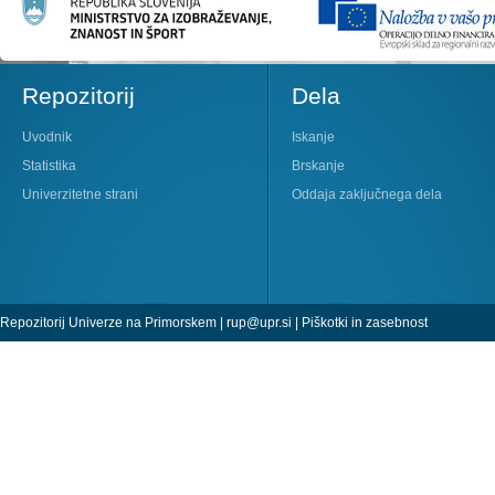
Repozitorij
Dela
Uvodnik
Iskanje
Statistika
Brskanje
Univerzitetne strani
Oddaja zaključnega dela
Repozitorij Univerze na Primorskem |
rup@upr.si
|
Piškotki in zasebnost