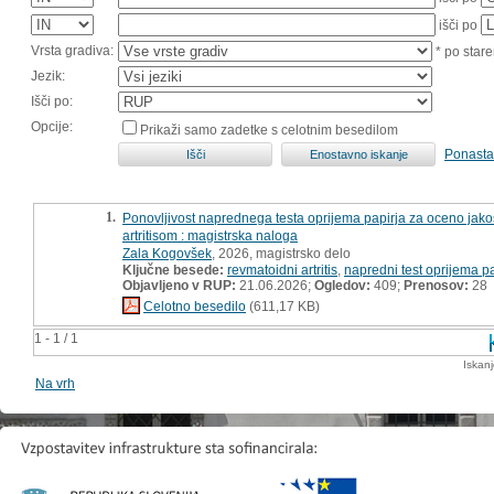
išči po
Vrsta gradiva:
* po stare
Jezik:
Išči po:
Opcije:
Prikaži samo zadetke s celotnim besedilom
Ponasta
1.
Ponovljivost naprednega testa oprijema papirja za oceno jakost
artritisom : magistrska naloga
Zala Kogovšek
, 2026, magistrsko delo
Ključne besede:
revmatoidni artritis
,
napredni test oprijema pa
Objavljeno v RUP:
21.06.2026;
Ogledov:
409;
Prenosov:
28
Celotno besedilo
(611,17 KB)
1 - 1 / 1
Iskan
Na vrh