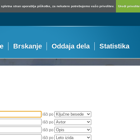
spletna stran uporablja piškotke, za nekatere potrebujemo vašo privolitev.
Uredi privolitev
je
Brskanje
Oddaja dela
Statistika
išči po
išči po
išči po
išči po