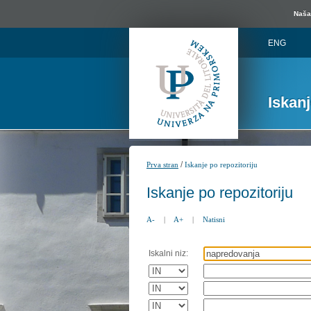
Naša 
ENG
Iskan
/
Prva stran
Iskanje po repozitoriju
Iskanje po repozitoriju
A-
|
A+
|
Natisni
Iskalni niz: