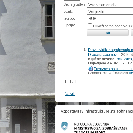
Vrsta gradiva:
Jezik:
Išči po:
Opcije:
Prikaži samo zadetke s 
1.
Pravni vidiki nagrajevanja 
Dragana Jaćimović
, 2010, 
Ključne besede:
zdravstvo
Objavljeno v RUP:
15.10.2
Povezava na celotno be
Gradivo ima več datotek!
Ve
1 - 1 / 1
Na vrh