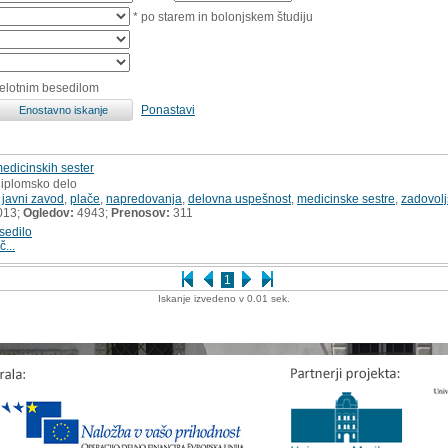
* po starem in bolonjskem študiju
celotnim besedilom
Ponastavi
medicinskih sester
diplomsko delo
,
javni zavod
,
plače
,
napredovanja
,
delovna uspešnost
,
medicinske sestre
,
zadovolj
013;
Ogledov:
4943;
Prenosov:
311
sedilo
č...
1
Iskanje izvedeno v 0.01 sek.