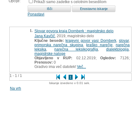
Opcije:
Prikaži samo zadetke s celotnim besedilom
Ponastavi
1.
Slovar govora kraja Dornberk : magistrsko delo
Jana Kavčič
, 2019, magistrsko delo
Ključne besede:
krajevni govor vasi Dornberk
,
slovar
,
primorska narečna skupina
,
kraško narečje
,
narečna
leksika
,
narečna leksikografija
,
dialektologija
,
magistrske naloge
Objavljeno v RUP:
02.12.2019;
Ogledov:
7126;
Prenosov:
0
Gradivo ima več datotek!
Več...
1 - 1 / 1
1
Iskanje izvedeno v 0.01 sek.
Na vrh