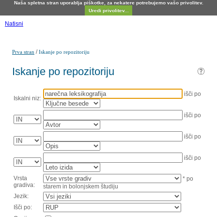
Naša spletna stran uporablja piškotke, za nekatere potrebujemo vašo privolitev.
Uredi privolitev...
Natisni
/
Prva stran
Iskanje po repozitoriju
Iskanje po repozitoriju
išči po
Iskalni niz:
išči po
išči po
išči po
Vrsta
* po
gradiva:
starem in bolonjskem študiju
Jezik:
Išči po: