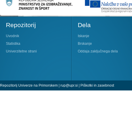
Repozitorij
Dela
Uvodnik
Iskanje
Statistika
Brskanje
Univerzitetne strani
Oddaja zaključnega dela
Repozitorij Univerze na Primorskem |
rup@upr.si
|
Piškotki in zasebnost