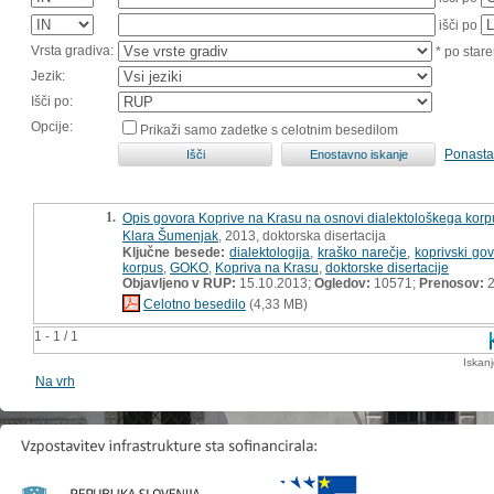
išči po
Vrsta gradiva:
* po stare
Jezik:
Išči po:
Opcije:
Prikaži samo zadetke s celotnim besedilom
Ponasta
1.
Opis govora Koprive na Krasu na osnovi dialektološkega kor
Klara Šumenjak
, 2013, doktorska disertacija
Ključne besede:
dialektologija
,
kraško narečje
,
koprivski gov
korpus
,
GOKO
,
Kopriva na Krasu
,
doktorske disertacije
Objavljeno v RUP:
15.10.2013;
Ogledov:
10571;
Prenosov:
2
Celotno besedilo
(4,33 MB)
1 - 1 / 1
Iskan
Na vrh