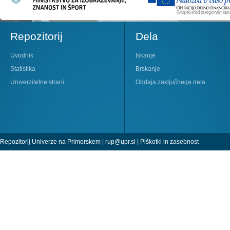
Repozitorij
Dela
Uvodnik
Iskanje
Statistika
Brskanje
Univerzitetne strani
Oddaja zaključnega dela
Repozitorij Univerze na Primorskem |
rup@upr.si
|
Piškotki in zasebnost