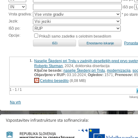
išči po
Vrsta gradiva:
* po stare
Jezik:
Išči po:
Opcije:
Prikaži samo zadetke s celotnim besedilom
Ponasta
1.
Naselje Škedenj pri Trstu v zadnjih desetletjih pred prvo sveto
Roberto Sturman
, 2024, doktorska disertacija
Ključne besede:
naselje Škedenj pri Trstu
,
modernizacija
,
soc
Objavljeno v RUP:
03.10.2024;
Ogledov:
1571;
Prenosov:
8
Celotno besedilo
(8,08 MB)
1 - 1 / 1
Iskan
Na vrh