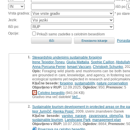
išči po
Vrsta gradiva:
* po stare
Jezik:
Išči po:
Opcije:
Prikaži samo zadetke s celotnim besedilom
Ponasta
1.
Stewardship underpins sustainable foraging
Irene Teixidor-Toneu
,
Giulia Mattalia
,
Sophie Caillon
,
Abdullah
Anna Porcuna-Ferrer
,
Ismael Vaccaro
,
Christoph Schunko
, 20
Opis:
Foraging wild plants and mushrooms can be both benefic
are grounded in care, knowledge, and agency, in fostering su
ecological systems yet neglected in research and policymakin
Ključne besede:
foraging
,
sustainability
,
nature conservation
Objavljeno v RUP:
12.09.2025;
Ogledov:
950;
Prenosov:
5
Celotno besedilo
(941,04 KB)
Gradivo ima več datotek!
Več...
2.
Sustainable tourism development in protected areas on the pa
Igor Jurinčič
,
Alenka Popić
, 2009, izvirni znanstveni članek
Ključne besede:
varstvo narave
,
zavarovana območja
,
tr
sustainable tourism
,
Landscape Park
,
management plan
Objavljeno v RUP:
10.07.2015;
Ogledov:
8664;
Prenosov:
5
Povezava na celotno besedilo