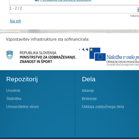
1 - 2 / 2
Iskan
Na vrh
Repozitorij
Dela
Uvodnik
Iskanje
Statistika
Brskanje
Univerzitetne strani
Oddaja zaključnega dela