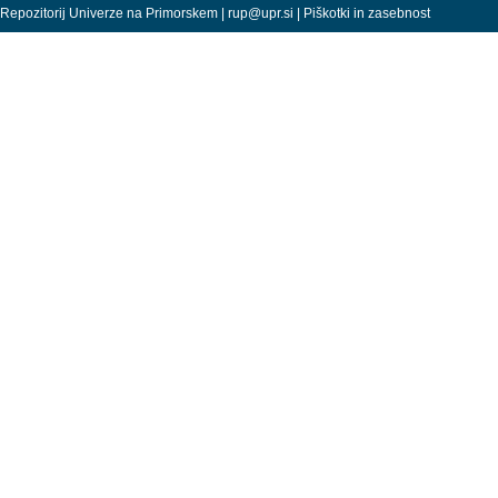
Repozitorij Univerze na Primorskem |
rup@upr.si
|
Piškotki in zasebnost