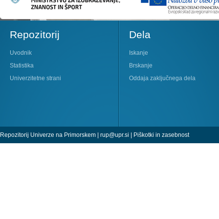
Repozitorij
Dela
Uvodnik
Iskanje
Statistika
Brskanje
Univerzitetne strani
Oddaja zaključnega dela
Repozitorij Univerze na Primorskem |
rup@upr.si
|
Piškotki in zasebnost