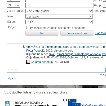
išči po
Vrsta gradiva:
* po stare
Jezik:
Išči po:
Opcije:
Prikaži samo zadetke s celotnim besedilom
Ponasta
1.
Vpliv živali na otroke prvega starostnega obdobja v vrtcu : di
Peter Popović
, 2026, diplomsko delo
Ključne besede:
živali
,
otroci prvega starostnega obdobja
,
vrt
Objavljeno v RUP:
07.07.2026;
Ogledov:
182;
Prenosov:
6
Celotno besedilo
(742,31 KB)
1 - 1 / 1
Iskan
Na vrh