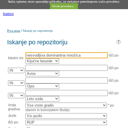
Naša spletna stran uporablja piškotke, za nekatere potrebujemo vašo privolitev.
Uredi privolitev...
Natisni
/
Prva stran
Iskanje po repozitoriju
Iskanje po repozitoriju
išči po
Iskalni niz:
išči po
išči po
išči po
Vrsta
* po
gradiva:
starem in bolonjskem študiju
Jezik:
Išči po: