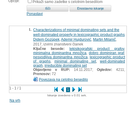
Opcije:
Prikaži samo zadetke s celotnim besedilom
Ponastavi
1.
Characterizations of minimal dominating sets and the
well-dominated property in lexicographic product graphs
Didem Gozüpek
,
Ademir Hujdurović
,
Martin Milanič
,
2017, izvirni znanstveni članek
Ključne besede:
lekisikografski product grafov
,
minimalna dominantna množica
,
dobro dominiran graf
,
nesvodljiva dominantna množica
,
lexicographic product
of graphs
,
minimal dominating set
,
well-dominated
graph
,
irreducible dominating set
Objavljeno v RUP:
14.11.2017;
Ogledov:
4211;
Prenosov:
72
Povezava na celotno besedilo
1 - 1 / 1
1
Iskanje izvedeno v 0.01 sek.
Na vrh