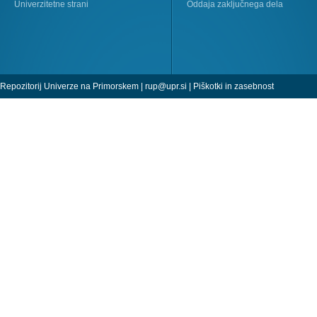
Univerzitetne strani
Oddaja zaključnega dela
Repozitorij Univerze na Primorskem |
rup@upr.si
|
Piškotki in zasebnost