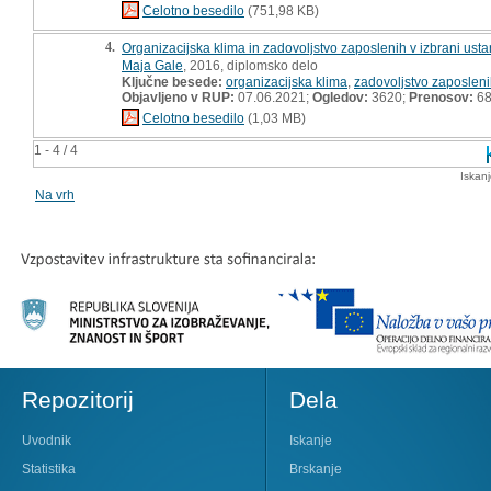
Celotno besedilo
(751,98 KB)
4.
Organizacijska klima in zadovoljstvo zaposlenih v izbrani ust
Maja Gale
, 2016, diplomsko delo
Ključne besede:
organizacijska klima
,
zadovoljstvo zaposlen
Objavljeno v RUP:
07.06.2021;
Ogledov:
3620;
Prenosov:
6
Celotno besedilo
(1,03 MB)
1 - 4 / 4
Iskan
Na vrh
Repozitorij
Dela
Uvodnik
Iskanje
Statistika
Brskanje