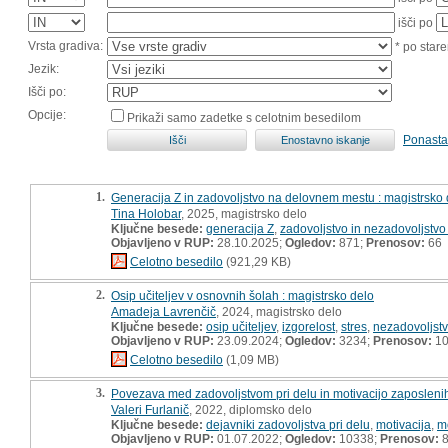
išči po
Vrsta gradiva:
* po stare
Jezik:
Išči po:
Opcije:
Prikaži samo zadetke s celotnim besedilom
Ponasta
1.
Generacija Z in zadovoljstvo na delovnem mestu : magistrsko 
Tina Holobar
, 2025, magistrsko delo
Ključne besede:
generacija Z
,
zadovoljstvo in nezadovoljstv
Objavljeno v RUP:
28.10.2025;
Ogledov:
871;
Prenosov:
66
Celotno besedilo
(921,29 KB)
2.
Osip učiteljev v osnovnih šolah : magistrsko delo
Amadeja Lavrenčič
, 2024, magistrsko delo
Ključne besede:
osip učiteljev
,
izgorelost
,
stres
,
nezadovoljst
Objavljeno v RUP:
23.09.2024;
Ogledov:
3234;
Prenosov:
10
Celotno besedilo
(1,09 MB)
3.
Povezava med zadovoljstvom pri delu in motivacijo zaposlenih
Valeri Furlanič
, 2022, diplomsko delo
Ključne besede:
dejavniki zadovoljstva pri delu
,
motivacija
,
mo
Objavljeno v RUP:
01.07.2022;
Ogledov:
10338;
Prenosov:
8