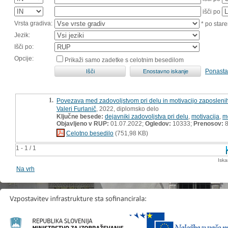
išči po
Vrsta gradiva:
* po stare
Jezik:
Išči po:
Opcije:
Prikaži samo zadetke s celotnim besedilom
Ponasta
1.
Povezava med zadovoljstvom pri delu in motivacijo zaposlenih
Valeri Furlanič
, 2022, diplomsko delo
Ključne besede:
dejavniki zadovoljstva pri delu
,
motivacija
,
mo
Objavljeno v RUP:
01.07.2022;
Ogledov:
10333;
Prenosov:
8
Celotno besedilo
(751,98 KB)
1 - 1 / 1
Iska
Na vrh