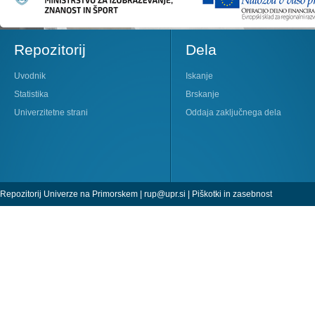
Repozitorij
Dela
Uvodnik
Iskanje
Statistika
Brskanje
Univerzitetne strani
Oddaja zaključnega dela
Repozitorij Univerze na Primorskem |
rup@upr.si
|
Piškotki in zasebnost