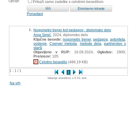
Opcije:
Prikaži samo zadetke s celotnim besedilom
Ponastavi
1.
Nogometni trener kot pedagog : diplomsko delo
Anja Simić
, 2024, diplomsko delo
Ključne besede:
nogometni trener
,
pedagog
,
avtoriteta
,
vodenje
,
Coerver metoda
,
metode dela
,
partnerstvo s
starši
Objavljeno v RUP:
16.09.2024;
Ogledov:
2900;
Prenosov:
105
Celotno besedilo
(486,19 KB)
1 - 1 / 1
1
Iskanje izvedeno v 0.01 sek.
Na vrh