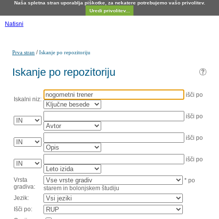
Naša spletna stran uporablja piškotke, za nekatere potrebujemo vašo privolitev.
Uredi privolitev...
Natisni
/
Prva stran
Iskanje po repozitoriju
Iskanje po repozitoriju
išči po
Iskalni niz:
išči po
išči po
išči po
Vrsta
* po
gradiva:
starem in bolonjskem študiju
Jezik:
Išči po: