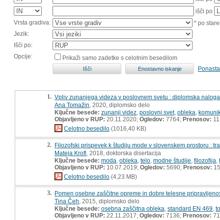
išči po
Vrsta gradiva:
* po stare
Jezik:
Išči po:
Opcije:
Prikaži samo zadetke s celotnim besedilom
Ponasta
1.
Vpliv zunanjega videza v poslovnem svetu : diplomska naloga
Ana Tomažin
, 2020, diplomsko delo
Ključne besede:
zunanji videz
,
poslovni svet
,
obleka
,
komunik
Objavljeno v RUP:
20.11.2020;
Ogledov:
7764;
Prenosov:
11
Celotno besedilo
(1016,40 KB)
2.
Filozofski prispevek k študiju mode v slovenskem prostoru : tr
Mateja Krofl
, 2018, doktorska disertacija
Ključne besede:
moda
,
obleka
,
telo
,
modne študije
,
filozofija
,
Objavljeno v RUP:
10.07.2019;
Ogledov:
5690;
Prenosov:
15
Celotno besedilo
(4,23 MB)
3.
Pomen osebne zaščitne opreme in dobre telesne pripravljenost
Tina Čeh
, 2015, diplomsko delo
Ključne besede:
osebna zaščitna obleka
,
standard EN 469
,
t
Objavljeno v RUP:
22.11.2017;
Ogledov:
7136;
Prenosov:
71