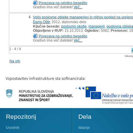
Povezava na celotno besedilo
Gradivo ima več datotek!
Več...
4.
Vpliv poslovne obleke managerjev in njihov pogled na urejen
Darja Oštir
, 2012, diplomsko delo
Ključne besede:
poslovno okolje
,
managerji
,
poslovna oblek
Objavljeno v RUP:
15.10.2013;
Ogledov:
5082;
Prenosov:
18
Povezava na celotno besedilo
Gradivo ima več datotek!
Več...
1 - 4 / 4
Iskan
Na vrh
Repozitorij
Dela
Uvodnik
Iskanje