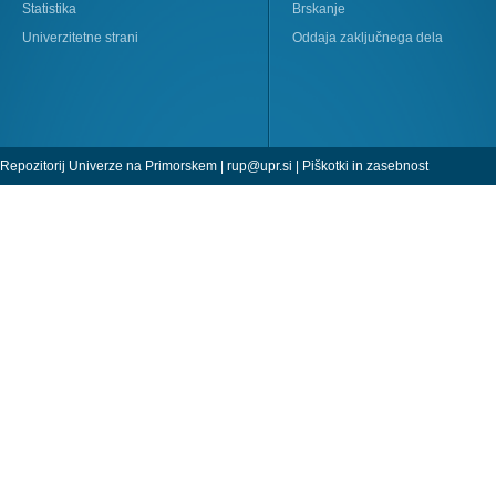
Statistika
Brskanje
Univerzitetne strani
Oddaja zaključnega dela
Repozitorij Univerze na Primorskem |
rup@upr.si
|
Piškotki in zasebnost