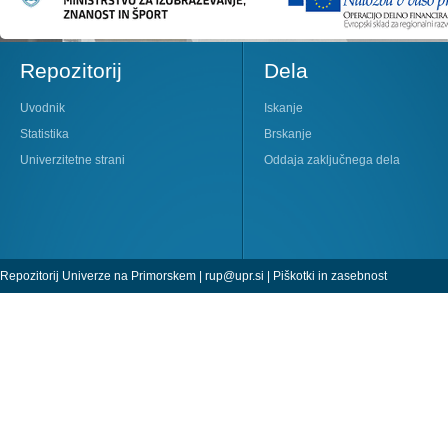
Repozitorij
Dela
Uvodnik
Iskanje
Statistika
Brskanje
Univerzitetne strani
Oddaja zaključnega dela
Repozitorij Univerze na Primorskem |
rup@upr.si
|
Piškotki in zasebnost