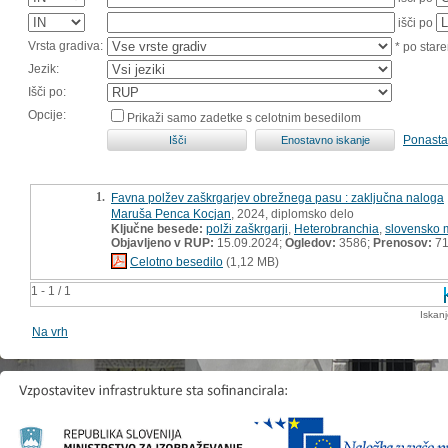
išči po
Vrsta gradiva:
* po stare
Jezik:
Išči po:
Opcije:
Prikaži samo zadetke s celotnim besedilom
Ponasta
1.
Favna polžev zaškrgarjev obrežnega pasu : zaključna naloga
Maruša Penca Kocjan
, 2024, diplomsko delo
Ključne besede:
polži zaškrgarji
,
Heterobranchia
,
slovensko 
Objavljeno v RUP:
15.09.2024;
Ogledov:
3586;
Prenosov:
7
Celotno besedilo
(1,12 MB)
1 - 1 / 1
Iskan
Na vrh