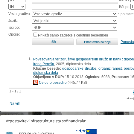
išči po
Vrsta gradiva:
* po stare
Jezik:
Išči po:
Opcije:
Prikaži samo zadetke s celotnim besedilom
Ponasta
1.
Povezovanja ter združitve gospodarskih družb in bank : dipl
Irena Peroša
, 2005, diplomsko delo
Ključne besede:
gospodarske družbe
,
organiziranost
,
poslo
diplomska dela
Objavljeno v RUP:
15.10.2013;
Ogledov:
5088;
Prenosov:
16
Celotno besedilo
(445,77 KB)
1 - 1 / 1
Iskan
Na vrh