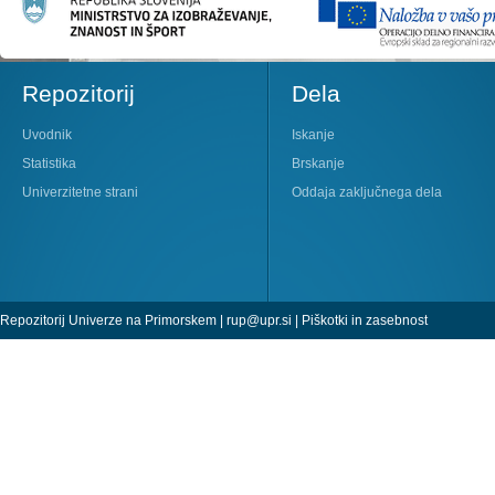
Repozitorij
Dela
Uvodnik
Iskanje
Statistika
Brskanje
Univerzitetne strani
Oddaja zaključnega dela
Repozitorij Univerze na Primorskem |
rup@upr.si
|
Piškotki in zasebnost