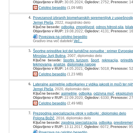
Objavljeno v RUP:
30.05.2024;
Ogledov:
2752;
Prenosov:
14
Celotno besedilo
(1,09 MB)
4.
Povezanost izbranih biomehanskih spremenljivk z uspešnostj
Jernej Pleša
, 2022, magistrsko delo
Ključne besede:
odbojka
,
zmogljivost
,
odnos hitrost-sila
,
bilat
Objavljeno v RUP:
19.08.2022;
Ogledov:
4131;
Prenosov:
16
Povezava na celotno besedilo
Gradivo ima več datotek!
Več...
5.
Športne prireditve kot del turistične ponudbe : primer Evropsk
Miroslav Jurij Butina
, 2007, diplomsko delo
Ključne besede:
športni turizem
,
šport
,
rekreacija
,
priredit
tekmovanja
,
analize
,
diplomske naloge
Objavljeno v RUP:
14.05.2021;
Ogledov:
5018;
Prenosov:
5
Celotno besedilo
(1,23 MB)
6.
Lateralne asimetrije odbojkarjev z vidika jakosti in moči ter 
Jernej Pleša
, 2020, diplomsko delo
Ključne besede:
asimetrije
,
odbojka
,
odzivna moč
,
eksplozivn
Objavljeno v RUP:
22.09.2020;
Ogledov:
6330;
Prenosov:
27
Celotno besedilo
(2,49 MB)
7.
Prezgodnja specializacija otrok v odbojki : diplomsko delo
Polona Božič
, 2016, diplomsko delo
Ključne besede:
zgodnja specializacija
,
odbojka
,
preobremen
Objavljeno v RUP:
13.11.2017;
Ogledov:
6072;
Prenosov:
95
Povezava na celotno besedilo