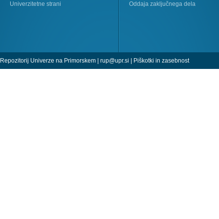
Univerzitetne strani
Oddaja zaključnega dela
Repozitorij Univerze na Primorskem |
rup@upr.si
|
Piškotki in zasebnost