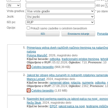
išči po
Vrsta gradiva:
* po stare
Jezik:
Išči po:
Opcije:
Prikaži samo zadetke s celotnim besedilom
Ponasta
1.
Primerjava vpliva dveh različnih načinov treninga na natančn
naloga
Polona Marušič
, 2026, magistrsko delo
Ključne besede:
odbojka
,
tradicionalni pristop treninga
,
tehni
Objavljeno v RUP:
05.02.2026;
Ogledov:
710;
Prenosov:
10
Celotno besedilo
(968,39 KB)
2.
Jakost ter obseg giba zunanjih in notranjih rotatorjev ramens
Manca Lenart
, 2024, magistrsko delo
Ključne besede:
ramenski sklep
,
rotacija
,
razmerje
,
odbojka
,
Objavljeno v RUP:
27.06.2024;
Ogledov:
2362;
Prenosov:
12
Celotno besedilo
(1,83 MB)
3.
Napredni test oprijema papirja za jakost palca na nogi : ponov
Neža Skuk
, 2024, magistrsko delo
Ključne besede:
EPGT
,
jakost palca na nogi
,
testiranje mišičn