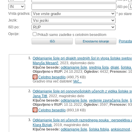
išči po
Vrsta gradiva:
* po stare
Jezik:
Išči po:
Opcije:
Prikaži samo zadetke s celotnim besedilom
Ponasta
1.
Odklanjanje šole pri dijakih srednjih šol in vloga šolske sveto
Maruša Mesarič
, 2023, diplomsko delo
Ključne besede:
odklanjanje šole
,
srednja šola
,
dijaki
,
šolska
Objavljeno v RUP:
24.10.2023;
Ogledov:
4432;
Prenosov:
10
Celotno besedilo
(490,75 KB)
Gradivo ima več datotek!
Več...
2.
Odklanjanje šole pri osnovnošolskih učencih z vidika šolske sv
Jana Tittl
, 2022, magistrsko delo
Ključne besede:
odklanjanje šole
,
vedenje zavračanja šole
,
š
Objavljeno v RUP:
10.11.2022;
Ogledov:
3597;
Prenosov:
93
Celotno besedilo
(893,18 KB)
3.
Odklanjanje šole pri učencih razrednega pouka : perspektiva u
Klara Bizjak
, 2019, magistrsko delo
Ključne besede:
odklanjanje šole
,
šolska fobija
,
anksioznost
,