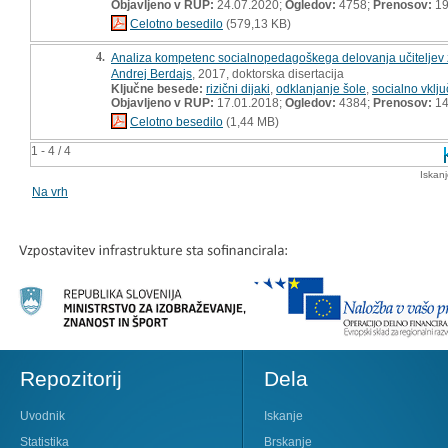
Objavljeno v RUP:
24.07.2020;
Ogledov:
4758;
Prenosov:
19
Celotno besedilo
(579,13 KB)
4.
Analiza kompetenc socialnopedagoškega delovanja učiteljev z riz
Andrej Berdajs
, 2017, doktorska disertacija
Ključne besede:
rizični dijaki
,
odklanjanje šole
,
socialno vklj
Objavljeno v RUP:
17.01.2018;
Ogledov:
4384;
Prenosov:
14
Celotno besedilo
(1,44 MB)
1 - 4 / 4
Iskan
Na vrh
Repozitorij
Dela
Uvodnik
Iskanje
Statistika
Brskanje