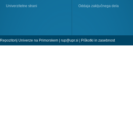
Univerzitetne strani
Oddaja zaključnega dela
Repozitorij Univerze na Primorskem |
rup@upr.si
|
Piškotki in zasebnost