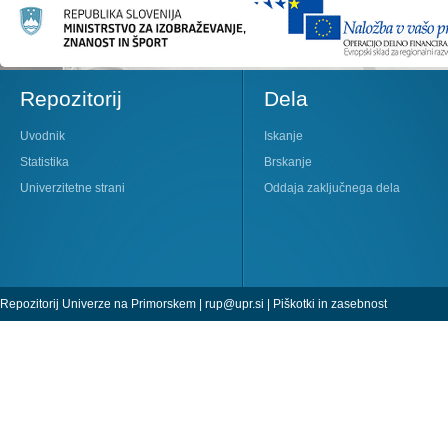
Repozitorij
Dela
Uvodnik
Iskanje
Statistika
Brskanje
Univerzitetne strani
Oddaja zaključnega dela
Repozitorij Univerze na Primorskem |
rup@upr.si
|
Piškotki in zasebnost