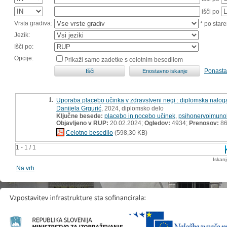
išči po
Vrsta gradiva:
* po stare
Jezik:
Išči po:
Opcije:
Prikaži samo zadetke s celotnim besedilom
Ponasta
1.
Uporaba placebo učinka v zdravstveni negi : diplomska nalog
Danijela Grgurić
, 2024, diplomsko delo
Ključne besede:
placebo in nocebo učinek
,
psihonervoimunol
Objavljeno v RUP:
20.02.2024;
Ogledov:
4934;
Prenosov:
8
Celotno besedilo
(598,30 KB)
1 - 1 / 1
Iskan
Na vrh