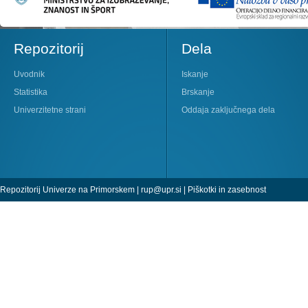
Repozitorij
Dela
Uvodnik
Iskanje
Statistika
Brskanje
Univerzitetne strani
Oddaja zaključnega dela
Repozitorij Univerze na Primorskem |
rup@upr.si
|
Piškotki in zasebnost