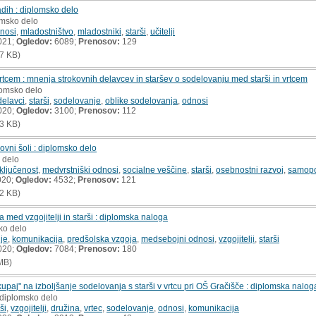
dih : diplomsko delo
omsko delo
nosi
,
mladostništvo
,
mladostniki
,
starši
,
učitelji
021;
Ogledov:
6089;
Prenosov:
129
7 KB)
rtcem : mnenja strokovnih delavcev in staršev o sodelovanju med starši in vrtcem
lomsko delo
delavci
,
starši
,
sodelovanje
,
oblike sodelovanja
,
odnosi
020;
Ogledov:
3100;
Prenosov:
112
3 KB)
ovni šoli : diplomsko delo
 delo
ključenost
,
medvrstniški odnosi
,
socialne veščine
,
starši
,
osebnostni razvoj
,
samop
020;
Ogledov:
4532;
Prenosov:
121
2 KB)
 med vzgojitelji in starši : diplomska naloga
ko delo
je
,
komunikacija
,
predšolska vzgoja
,
medsebojni odnosi
,
vzgojitelji
,
starši
020;
Ogledov:
7084;
Prenosov:
180
MB)
kupaj" na izboljšanje sodelovanja s starši v vrtcu pri OŠ Gračišče : diplomska nalog
 diplomsko delo
ši
,
vzgojitelji
,
družina
,
vrtec
,
sodelovanje
,
odnosi
,
komunikacija