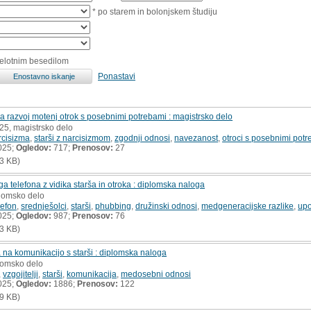
* po starem in bolonjskem študiju
celotnim besedilom
Ponastavi
a razvoj motenj otrok s posebnimi potrebami : magistrsko delo
025, magistrsko delo
rcisizma
,
starši z narcisizmom
,
zgodnji odnosi
,
navezanost
,
otroci s posebnimi pot
025;
Ogledov:
717;
Prenosov:
27
3 KB)
telefona z vidika starša in otroka : diplomska naloga
plomsko delo
lefon
,
srednješolci
,
starši
,
phubbing
,
družinski odnosi
,
medgeneracijske razlike
,
upo
025;
Ogledov:
987;
Prenosov:
76
3 KB)
a na komunikacijo s starši : diplomska naloga
plomsko delo
,
vzgojitelji
,
starši
,
komunikacija
,
medosebni odnosi
025;
Ogledov:
1886;
Prenosov:
122
9 KB)