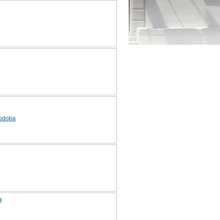
odoba
a