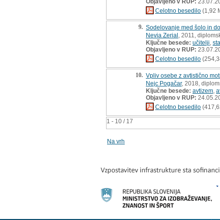
Objavljeno v RUP:
23.07.2
Celotno besedilo
(1,92 
9.
Sodelovanje med šolo in dom
Nevia Zerial
, 2011, diploms
Ključne besede:
učitelji
,
sta
Objavljeno v RUP:
23.07.2
Celotno besedilo
(254,3
10.
Vpliv osebe z avtistično mot
Nejc Pogačar
, 2018, diplo
Ključne besede:
avtizem
,
a
Objavljeno v RUP:
24.05.2
Celotno besedilo
(417,6
1 - 10 / 17
Na vrh