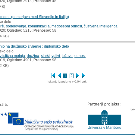
020;
Ogledov:
2913;
Prenosov:
48
MB)
om : (primerjava med Slovenijo in Italijo)
ko delo
rši
,
sodelovanje
,
komunikacija
,
medosebni odnosi
,
čustvena inteligenca
020;
Ogledov:
5215;
Prenosov:
58
4 KB)
njo na družinsko življenje : diplomsko delo
msko delo
vtistična motnja
,
družina
,
starši
,
vplivi
,
težave
,
odnosi
019;
Ogledov:
4901;
Prenosov:
98
2 KB)
1
2
Iskanje izvedeno v 0.04 sek.