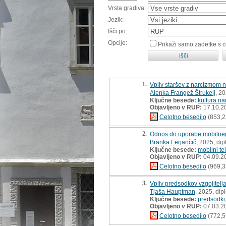
Vrsta gradiva:
Jezik:
Išči po:
Opcije:
Prikaži samo zadetke s 
1.
Vpliv staršev z narcizmom n
Alenka Frangež Štrukelj
, 2
Ključne besede:
kultura na
Objavljeno v RUP:
17.10.2
Celotno besedilo
(853,2
2.
Odnos do uporabe mobilnega 
Branka Ferjančič
, 2025, di
Ključne besede:
mobilni te
Objavljeno v RUP:
04.09.2
Celotno besedilo
(969,3
3.
Vpliv predsodkov vzgojitelj
Tjaša Hauptman
, 2025, di
Ključne besede:
predsodki
Objavljeno v RUP:
07.03.2
Celotno besedilo
(772,5