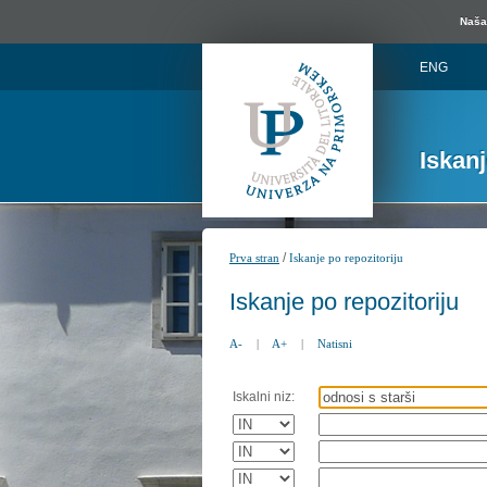
Naša 
ENG
Iskan
/
Prva stran
Iskanje po repozitoriju
Iskanje po repozitoriju
A-
|
A+
|
Natisni
Iskalni niz: