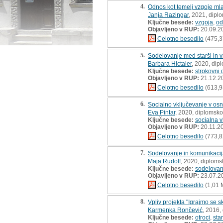
4.
Odnos kot temelj vzgoje mla
Janja Razingar
, 2021, dipl
Ključne besede:
vzgoja
,
od
Objavljeno v RUP:
20.09.2
Celotno besedilo
(475,3
5.
Sodelovanje med starši in v
Barbara Hictaler
, 2020, dip
Ključne besede:
strokovni 
Objavljeno v RUP:
21.12.2
Celotno besedilo
(613,9
6.
Socialno vključevanje v osn
Eva Pintar
, 2020, diplomsko
Ključne besede:
socialna v
Objavljeno v RUP:
20.11.2
Celotno besedilo
(773,8
7.
Sodelovanje in komunikacija
Maja Rudolf
, 2020, diploms
Ključne besede:
sodelovan
Objavljeno v RUP:
23.07.2
Celotno besedilo
(1,01 
8.
Vpliv projekta "Igrajmo se s
Karmenka Rončević
, 2016,
Ključne besede:
otroci
,
star