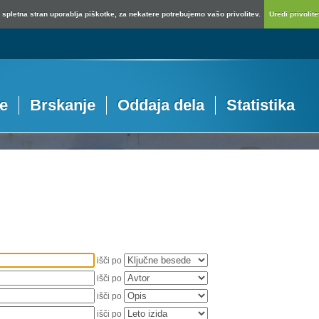
spletna stran uporablja piškotke, za nekatere potrebujemo vašo privolitev.
Uredi privolitev
je
Brskanje
Oddaja dela
Statistika
išči po
išči po
išči po
išči po