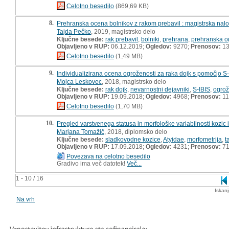
Celotno besedilo
(869,69 KB)
8.
Prehranska ocena bolnikov z rakom prebavil : magistrska nal
Tajda Pečko
, 2019, magistrsko delo
Ključne besede:
rak prebavil
,
bolniki
,
prehrana
,
prehranska o
Objavljeno v RUP:
06.12.2019;
Ogledov:
9270;
Prenosov:
13
Celotno besedilo
(1,49 MB)
9.
Individualizirana ocena ogroženosti za raka dojk s pomočjo 
Mojca Leskovec
, 2018, magistrsko delo
Ključne besede:
rak dojk
,
nevarnostni dejavniki
,
S-IBIS
,
ogrož
Objavljeno v RUP:
19.09.2018;
Ogledov:
4968;
Prenosov:
11
Celotno besedilo
(1,70 MB)
10.
Pregled varstvenega statusa in morfološke variabilnosti kozic
Marjana Tomažič
, 2018, diplomsko delo
Ključne besede:
sladkovodne kozice
,
Atyidae
,
morfometrija
,
t
Objavljeno v RUP:
17.09.2018;
Ogledov:
4231;
Prenosov:
7
Povezava na celotno besedilo
Gradivo ima več datotek!
Več...
1 - 10 / 16
Iskan
Na vrh