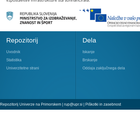
Repozitorij
Dela
Uvodnik
Iskanje
Statistika
Brskanje
Univerzitetne strani
Oddaja zaključnega dela
Repozitorij Univerze na Primorskem |
rup@upr.si
|
Piškotki in zasebnost