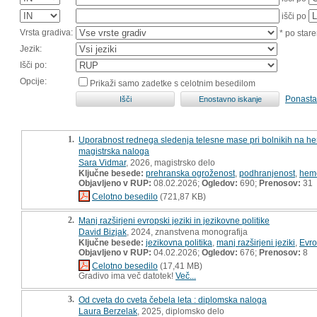
išči po
Vrsta gradiva:
* po stare
Jezik:
Išči po:
Opcije:
Prikaži samo zadetke s celotnim besedilom
Ponasta
1.
Uporabnost rednega sledenja telesne mase pri bolnikih na hem
magistrska naloga
Sara Vidmar
, 2026, magistrsko delo
Ključne besede:
prehranska ogroženost
,
podhranjenost
,
hemo
Objavljeno v RUP:
08.02.2026;
Ogledov:
690;
Prenosov:
31
Celotno besedilo
(721,87 KB)
2.
Manj razširjeni evropski jeziki in jezikovne politike
David Bizjak
, 2024, znanstvena monografija
Ključne besede:
jezikovna politika
,
manj razširjeni jeziki
,
Evr
Objavljeno v RUP:
04.02.2026;
Ogledov:
676;
Prenosov:
8
Celotno besedilo
(17,41 MB)
Gradivo ima več datotek!
Več...
3.
Od cveta do cveta čebela leta : diplomska naloga
Laura Berzelak
, 2025, diplomsko delo