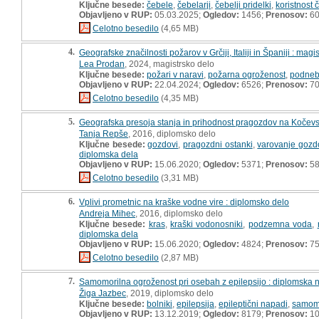
Ključne besede:
čebele
,
čebelarji
,
čebelji pridelki
,
koristnost 
Objavljeno v RUP:
05.03.2025;
Ogledov:
1456;
Prenosov:
6
Celotno besedilo
(4,65 MB)
4.
Geografske značilnosti požarov v Grčiji, Italiji in Španiji : magi
Lea Prodan
, 2024, magistrsko delo
Ključne besede:
požari v naravi
,
požarna ogroženost
,
podne
Objavljeno v RUP:
22.04.2024;
Ogledov:
6526;
Prenosov:
7
Celotno besedilo
(4,35 MB)
5.
Geografska presoja stanja in prihodnost pragozdov na Kočev
Tanja Repše
, 2016, diplomsko delo
Ključne besede:
gozdovi
,
pragozdni ostanki
,
varovanje gozd
diplomska dela
Objavljeno v RUP:
15.06.2020;
Ogledov:
5371;
Prenosov:
5
Celotno besedilo
(3,31 MB)
6.
Vplivi prometnic na kraške vodne vire : diplomsko delo
Andreja Mihec
, 2016, diplomsko delo
Ključne besede:
kras
,
kraški vodonosniki
,
podzemna voda
,
diplomska dela
Objavljeno v RUP:
15.06.2020;
Ogledov:
4824;
Prenosov:
7
Celotno besedilo
(2,87 MB)
7.
Samomorilna ogroženost pri osebah z epilepsijo : diplomska 
Žiga Jazbec
, 2019, diplomsko delo
Ključne besede:
bolniki
,
epilepsija
,
epileptični napadi
,
samomo
Objavljeno v RUP:
13.12.2019;
Ogledov:
8179;
Prenosov:
10