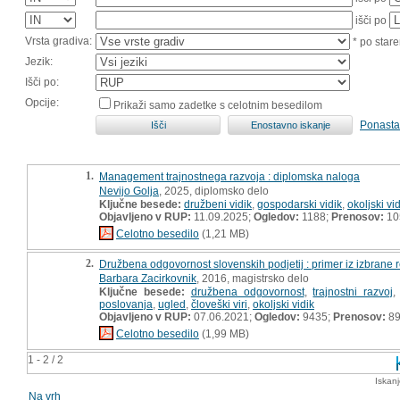
išči po
Vrsta gradiva:
* po stare
Jezik:
Išči po:
Opcije:
Prikaži samo zadetke s celotnim besedilom
Ponasta
1.
Management trajnostnega razvoja : diplomska naloga
Nevijo Golja
, 2025, diplomsko delo
Ključne besede:
družbeni vidik
,
gospodarski vidik
,
okoljski vi
Objavljeno v RUP:
11.09.2025;
Ogledov:
1188;
Prenosov:
10
Celotno besedilo
(1,21 MB)
2.
Družbena odgovornost slovenskih podjetij : primer iz izbrane r
Barbara Zacirkovnik
, 2016, magistrsko delo
Ključne besede:
družbena odgovornost
,
trajnostni razvoj
poslovanja
,
ugled
,
človeški viri
,
okoljski vidik
Objavljeno v RUP:
07.06.2021;
Ogledov:
9435;
Prenosov:
8
Celotno besedilo
(1,99 MB)
1 - 2 / 2
Iskan
Na vrh