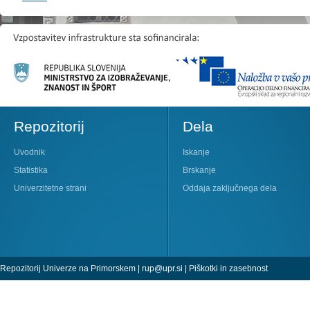
Repozitorij
Dela
Uvodnik
Iskanje
Statistika
Brskanje
Univerzitetne strani
Oddaja zaključnega dela
Repozitorij Univerze na Primorskem |
rup@upr.si
|
Piškotki in zasebnost