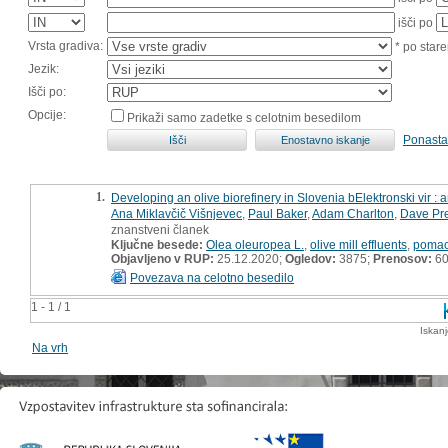
išči po
Vrsta gradiva:
* po stare
Jezik:
Išči po:
Opcije:
Prikaži samo zadetke s celotnim besedilom
Ponasta
1.
Developing an olive biorefinery in Slovenia bElektronski vir 
Ana Miklavčič Višnjevec
,
Paul Baker
,
Adam Charlton
,
Dave Pre
znanstveni članek
Ključne besede:
Olea oleuropea L.
,
olive mill effluents
,
poma
Objavljeno v RUP:
25.12.2020;
Ogledov:
3875;
Prenosov:
6
Povezava na celotno besedilo
1 - 1 / 1
Iskan
Na vrh