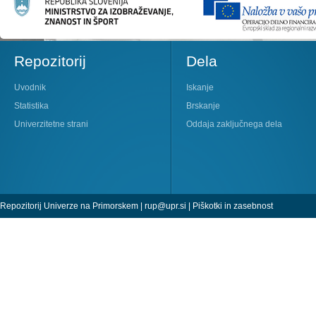
Repozitorij
Dela
Uvodnik
Iskanje
Statistika
Brskanje
Univerzitetne strani
Oddaja zaključnega dela
Repozitorij Univerze na Primorskem |
rup@upr.si
|
Piškotki in zasebnost