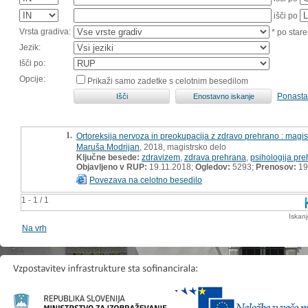
išči po
Vrsta gradiva:
* po stare
Jezik:
Išči po:
Opcije:
Prikaži samo zadetke s celotnim besedilom
Ponasta
1.
Ortoreksija nervoza in preokupacija z zdravo prehrano : magis
Maruša Modrijan
, 2018, magistrsko delo
Ključne besede:
zdravizem
,
zdrava prehrana
,
psihologija pr
Objavljeno v RUP:
19.11.2018;
Ogledov:
5293;
Prenosov:
19
Povezava na celotno besedilo
1 - 1 / 1
Iskan
Na vrh