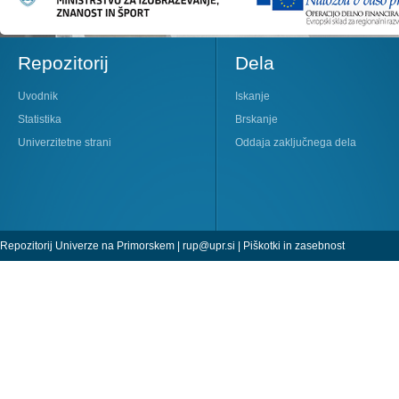
Repozitorij
Dela
Uvodnik
Iskanje
Statistika
Brskanje
Univerzitetne strani
Oddaja zaključnega dela
Repozitorij Univerze na Primorskem |
rup@upr.si
|
Piškotki in zasebnost