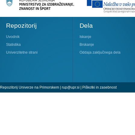
Repozitorij
Dela
Uvodnik
Iskanje
Statistika
Brskanje
Univerzitetne strani
Oddaja zaključnega dela
Repozitorij Univerze na Primorskem |
rup@upr.si
|
Piškotki in zasebnost