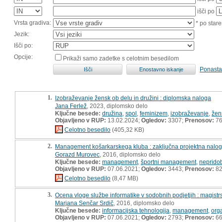
išči po
Vrsta gradiva:
* po stare
Jezik:
Išči po:
Opcije:
Prikaži samo zadetke s celotnim besedilom
Ponasta
1.
Izobraževanje žensk ob delu in družini : diplomska naloga
Jana Ferlež
, 2023, diplomsko delo
Ključne besede:
družina
,
spol
,
feminizem
,
izobraževanje
,
žen
Objavljeno v RUP:
13.02.2024;
Ogledov:
3307;
Prenosov:
7
Celotno besedilo
(405,32 KB)
2.
Management košarkarskega kluba : zaključna projektna nalo
Gorazd Murovec
, 2016, diplomsko delo
Ključne besede:
management
,
športni management
,
nepridob
Objavljeno v RUP:
07.06.2021;
Ogledov:
3443;
Prenosov:
8
Celotno besedilo
(8,47 MB)
3.
Ocena vloge službe informatike v sodobnih podjetjih : magist
Marjana Senčar Srdič
, 2016, diplomsko delo
Ključne besede:
informacijska tehnologija
,
management
,
org
Objavljeno v RUP:
07.06.2021;
Ogledov:
2793;
Prenosov:
6