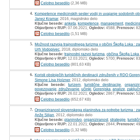
Celotno besedilo
(2,36 MB)
4.
Kompetence medicinskih sester vodij in uvajanje sodobnih obli
Janez Kramar
, 2016, magistrsko delo
Ključne besede:
anketa
,
kompetence
,
management
,
medicins
Objavljeno v RUP:
07.06.2021;
Ogledov:
4588;
Prenosov:
8
Celotno besedilo
(1,51 MB)
5.
Možnost razvoja trajnostnega turizma v občini Škofja Loka : za
Urh Vodopivec
, 2018, diplomsko delo
Ključne besede:
trajnostni razvoj turizma
,
občina Škofja Loka
Objavljeno v RUP:
12.03.2021;
Ogledov:
5700;
Prenosov:
8
Celotno besedilo
(801,63 KB)
6.
Koristi obstoječih turističnih destinacij združenih v RDO Gore
Simone Lisa Holzner
, 2012, diplomsko delo
Ključne besede:
turizem
,
turistične destinacije
,
organizi
povezovanje
,
združevanje
,
učinki
,
Gorenjska
,
analize
,
zaključ
Objavljeno v RUP:
26.02.2021;
Ogledov:
2867;
Prenosov:
5
Celotno besedilo
(652,67 KB)
7.
Organiziranost slovenskega planinstva za potrebe turizma : z
Anže Siljan
, 2012, diplomsko delo
Ključne besede:
planinstvo
,
organiziranost
,
strategije
,
turistič
Objavljeno v RUP:
22.01.2021;
Ogledov:
2844;
Prenosov:
4
Celotno besedilo
(1,32 MB)