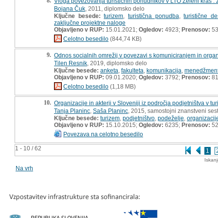
8.
Vloga povezovanja turističnih ponudnikov v LTO Zeleni kras : 
Bojana Čuk
, 2011, diplomsko delo
Ključne besede:
turizem
,
turistična ponudba
,
turistične de
zaključne projektne naloge
Objavljeno v RUP:
15.01.2021;
Ogledov:
4923;
Prenosov:
5
Celotno besedilo
(844,74 KB)
9.
Odnos socialnih omrežij v povezavi s komuniciranjem in organi
Tilen Resnik
, 2019, diplomsko delo
Ključne besede:
anketa
,
fakulteta
,
komunikacija
,
menedžmen
Objavljeno v RUP:
09.01.2020;
Ogledov:
3792;
Prenosov:
8
Celotno besedilo
(1,18 MB)
10.
Organizacije in akterji v Sloveniji iz področja podjetništva v t
Tanja Planinc
,
Saša Planinc
, 2015, samostojni znanstveni sest
Ključne besede:
turizem
,
podjetništvo
,
podeželje
,
organizacij
Objavljeno v RUP:
15.10.2015;
Ogledov:
6235;
Prenosov:
5
Povezava na celotno besedilo
1 - 10 / 62
1
Iskan
Na vrh