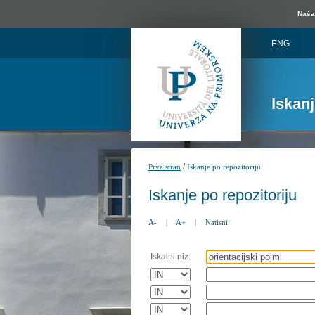
Naša 
ENG
Iskan
/
Prva stran
Iskanje po repozitoriju
Iskanje po repozitoriju
A-
|
A+
|
Natisni
Iskalni niz: