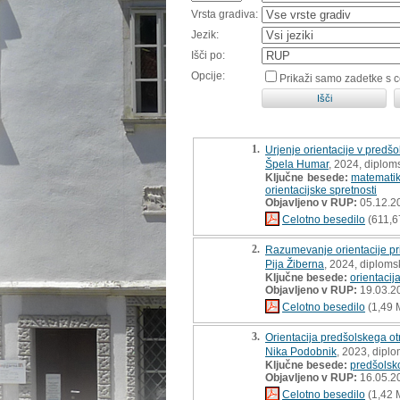
Vrsta gradiva:
Jezik:
Išči po:
Opcije:
Prikaži samo zadetke s 
1.
Urjenje orientacije v pred
Špela Humar
, 2024, diplom
Ključne besede:
matemati
orientacijske spretnosti
Objavljeno v RUP:
05.12.2
Celotno besedilo
(611,6
2.
Razumevanje orientacije pri 
Pija Žiberna
, 2024, diploms
Ključne besede:
orientacij
Objavljeno v RUP:
19.03.2
Celotno besedilo
(1,49 
3.
Orientacija predšolskega ot
Nika Podobnik
, 2023, dipl
Ključne besede:
predšolsk
Objavljeno v RUP:
16.05.2
Celotno besedilo
(1,42 