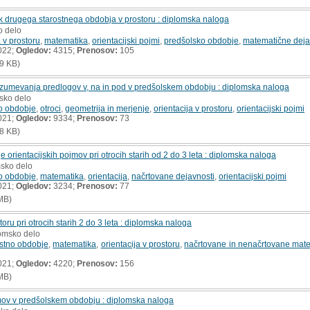
ok drugega starostnega obdobja v prostoru : diplomska naloga
o delo
a v prostoru
,
matematika
,
orientacijski pojmi
,
predšolsko obdobje
,
matematične deja
022;
Ogledov:
4315;
Prenosov:
105
9 KB)
razumevanja predlogov v, na in pod v predšolskem obdobju : diplomska naloga
msko delo
o obdobje
,
otroci
,
geometrija in merjenje
,
orientacija v prostoru
,
orientacijski pojmi
021;
Ogledov:
9334;
Prenosov:
73
8 KB)
orientacijskih pojmov pri otrocih starih od 2 do 3 leta : diplomska naloga
msko delo
o obdobje
,
matematika
,
orientacija
,
načrtovane dejavnosti
,
orientacijski pojmi
021;
Ogledov:
3234;
Prenosov:
77
MB)
toru pri otrocih starih 2 do 3 leta : diplomska naloga
lomsko delo
ostno obdobje
,
matematika
,
orientacija v prostoru
,
načrtovane in nenačrtovane mate
021;
Ogledov:
4220;
Prenosov:
156
MB)
mov v predšolskem obdobju : diplomska naloga