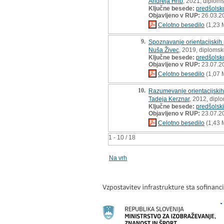
Andreja Hrib
, 2021, diplom
Ključne besede:
predšolsk
Objavljeno v RUP:
26.03.2
Celotno besedilo
(1,23 
9.
Spoznavanje orientacijskih
Nuša Živec
, 2019, diplomsk
Ključne besede:
predšolsk
Objavljeno v RUP:
23.07.2
Celotno besedilo
(1,07 
10.
Razumevanje orientacijskih 
Tadeja Kerznar
, 2012, dipl
Ključne besede:
predšolski
Objavljeno v RUP:
23.07.2
Celotno besedilo
(1,43 
1 - 10 / 18
Na vrh