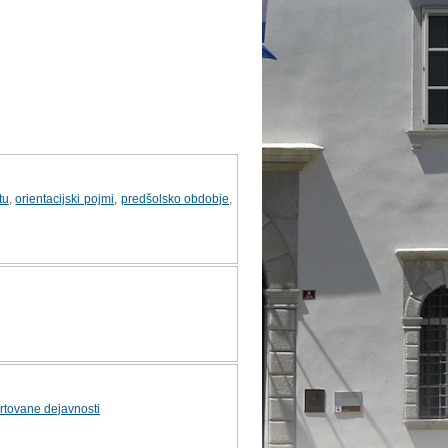
tu
,
orientacijski pojmi
,
predšolsko obdobje
,
rtovane dejavnosti