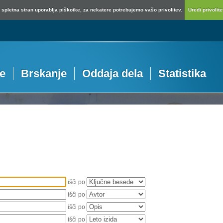
spletna stran uporablja piškotke, za nekatere potrebujemo vašo privolitev.
Uredi privolitev
je
Brskanje
Oddaja dela
Statistika
išči po
išči po
išči po
išči po