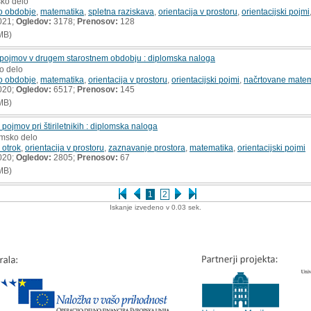
sko delo
o obdobje
,
matematika
,
spletna raziskava
,
orientacija v prostoru
,
orientacijski pojmi
021;
Ogledov:
3178;
Prenosov:
128
MB)
 pojmov v drugem starostnem obdobju : diplomska naloga
o delo
o obdobje
,
matematika
,
orientacija v prostoru
,
orientacijski pojmi
,
načrtovane matem
020;
Ogledov:
6517;
Prenosov:
145
MB)
pojmov pri štiriletnikih : diplomska naloga
omsko delo
 otrok
,
orientacija v prostoru
,
zaznavanje prostora
,
matematika
,
orientacijski pojmi
020;
Ogledov:
2805;
Prenosov:
67
MB)
1
2
Iskanje izvedeno v 0.03 sek.