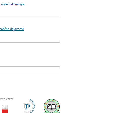
,
matematične igre
atične dejavnosti