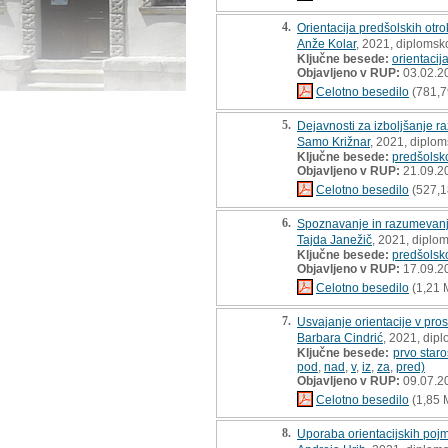
4.
Orientacija predšolskih otr
Anže Kolar
, 2021, diplomsk
Ključne besede:
orientacij
Objavljeno v RUP:
03.02.2
Celotno besedilo
(781,7
5.
Dejavnosti za izboljšanje 
Samo Križnar
, 2021, diplo
Ključne besede:
predšolsk
Objavljeno v RUP:
21.09.2
Celotno besedilo
(527,1
6.
Spoznavanje in razumevanje 
Tajda Janežič
, 2021, diplo
Ključne besede:
predšolsk
Objavljeno v RUP:
17.09.2
Celotno besedilo
(1,21 
7.
Usvajanje orientacije v pros
Barbara Cindrić
, 2021, dip
Ključne besede:
prvo star
pod
,
nad
,
v
,
iz
,
za
,
pred)
Objavljeno v RUP:
09.07.2
Celotno besedilo
(1,85 
8.
Uporaba orientacijskih poj