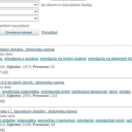
* po starem in bolonjskem študiju
celotnim besedilom
Ponastavi
šolskem obdobju : diplomska naloga
sko delo
ka
,
orientacija v prostoru
,
orientacija na igralni podlogi
,
orientacija na delavnem lis
024;
Ogledov:
1873;
Prenosov:
81
7 KB)
5-6 let starih otrocih : diplomska naloga
ko delo
a
,
predšolska matematika
,
orientacijski pojmi
,
načrtovane dejavnosti
,
otroci
,
prostor
024;
Ogledov:
2053;
Prenosov:
103
MB)
roka v 1. starostnem obdobju : diplomska naloga
omsko delo
o obdobje
,
matematika
,
geometrija z merjenjem
,
orientacija
,
orientacijski pojmi
,
nač
023;
Ogledov:
5168;
Prenosov:
84
MB)