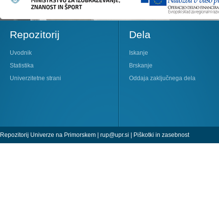
Repozitorij
Dela
Uvodnik
Iskanje
Statistika
Brskanje
Univerzitetne strani
Oddaja zaključnega dela
Repozitorij Univerze na Primorskem |
rup@upr.si
|
Piškotki in zasebnost