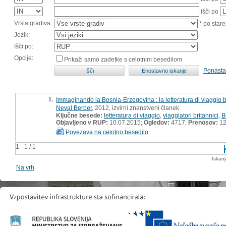
išči po
Vrsta gradiva:
* po stare
Jezik:
Išči po:
Opcije:
Prikaži samo zadetke s celotnim besedilom
Ponasta
1.
Immaginando la Bosnia-Erzegovina : la letteratura di viaggio 
Neval Berber
, 2012, izvirni znanstveni članek
Ključne besede:
letteratura di viaggio
,
viaggiatori britannici
,
B
Objavljeno v RUP:
10.07.2015;
Ogledov:
4717;
Prenosov:
1
Povezava na celotno besedilo
1 - 1 / 1
Iskan
Na vrh