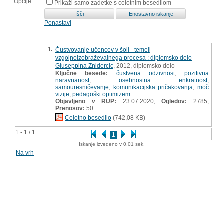
Opcije:
Prikaži samo zadetke s celotnim besedilom
Ponastavi
1.
Čustvovanje učencev v šoli - temelj
vzgojnoizobraževalnega procesa : diplomsko delo
Giuseppina Znidercic
, 2012, diplomsko delo
Ključne besede:
čustvena odzivnost
,
pozitivna
naravnanost
,
osebnostna enkratnost
,
samouresničevanje
,
komunikacijska pričakovanja
,
moč
vizije
,
pedagoški optimizem
Objavljeno v RUP:
23.07.2020;
Ogledov:
2785;
Prenosov:
50
Celotno besedilo
(742,08 KB)
1 - 1 / 1
1
Iskanje izvedeno v 0.01 sek.
Na vrh