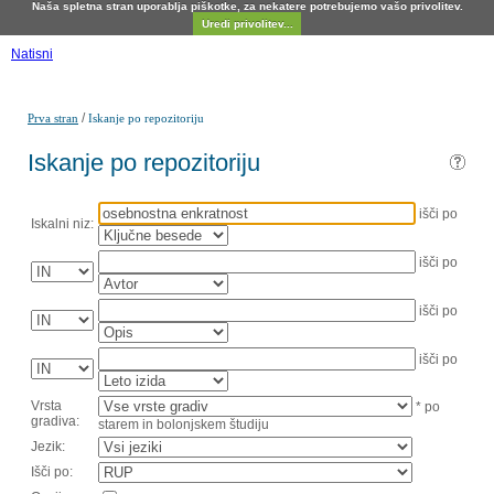
Naša spletna stran uporablja piškotke, za nekatere potrebujemo vašo privolitev.
Uredi privolitev...
Natisni
/
Prva stran
Iskanje po repozitoriju
Iskanje po repozitoriju
išči po
Iskalni niz:
išči po
išči po
išči po
Vrsta
* po
gradiva:
starem in bolonjskem študiju
Jezik:
Išči po: