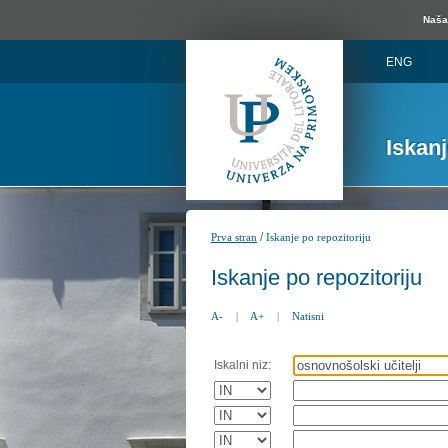
Naša 
ENG
Iskan
/
Prva stran
Iskanje po repozitoriju
Iskanje po repozitoriju
A-
|
A+
|
Natisni
Iskalni niz: