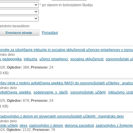
* po starem in bolonjskem študiju
celotnim besedilom
Ponastavi
odje za izboljšanje inkluzije in socialne vključenosti učencev priseljencev v osnov
trsko delo
ka pedagogika
,
inkluzija
,
učenci priseljenci
,
socialna vključenost
,
osnovnošolski uči
026;
Ogledov:
389;
Prenosov:
24
3 KB)
ršev otrok z motnjo avtističnega spektra (MAS) do osnovnošolskih učiteljev : analiza
strsko delo
vtističnega spektra
,
sodelovanje s starši
,
osnovnošolski učitelji
,
inkluzivno izo
025;
Ogledov:
879;
Prenosov:
24
1 KB)
zadovoljstvo z delom pri slovenskih osnovnošolskih učiteljih : magistrsko delo
strsko delo
ski učitelji
,
stres
,
zadovoljstvo z delom
,
delovna zavzetost
,
zadovoljstvo z življenj
024;
Ogledov:
2132;
Prenosov:
76