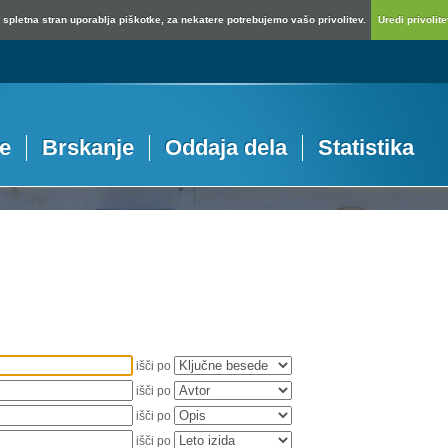
spletna stran uporablja piškotke, za nekatere potrebujemo vašo privolitev.
Uredi privolitev
je
Brskanje
Oddaja dela
Statistika
išči po
išči po
išči po
išči po