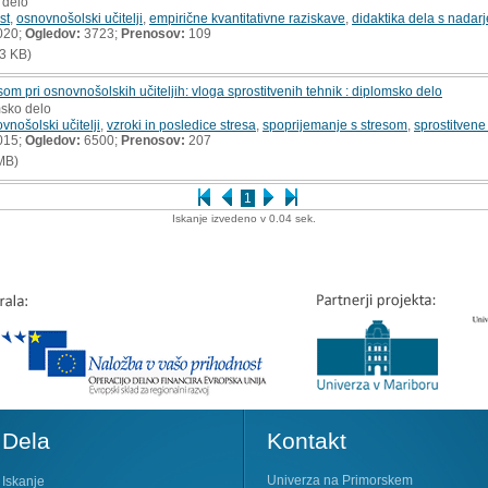
 delo
st
,
osnovnošolski učitelji
,
empirične kvantitativne raziskave
,
didaktika dela s nadar
020;
Ogledov:
3723;
Prenosov:
109
3 KB)
om pri osnovnošolskih učiteljih: vloga sprostitvenih tehnik : diplomsko delo
msko delo
vnošolski učitelji
,
vzroki in posledice stresa
,
spoprijemanje s stresom
,
sprostitvene
015;
Ogledov:
6500;
Prenosov:
207
MB)
1
Iskanje izvedeno v 0.04 sek.
Dela
Kontakt
Univerza na Primorskem
Iskanje