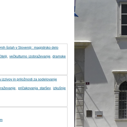
nih šolah v Sloveniji : magistrsko delo
telji
,
večkulturno izobraževanje
,
dramske
 izzivov in priložnosti za sodelovanje
braževanje
,
pričakovanja staršev
,
izkušnje
em