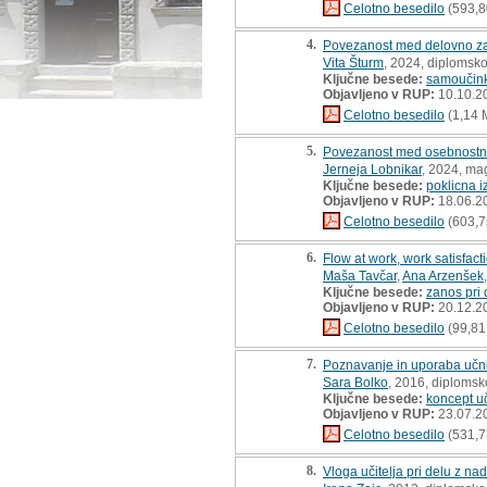
Celotno besedilo
(593,8
4.
Povezanost med delovno zav
Vita Šturm
, 2024, diplomsk
Ključne besede:
samoučink
Objavljeno v RUP:
10.10.2
Celotno besedilo
(1,14 
5.
Povezanost med osebnostnimi
Jerneja Lobnikar
, 2024, ma
Ključne besede:
poklicna i
Objavljeno v RUP:
18.06.2
Celotno besedilo
(603,7
6.
Flow at work, work satisfact
Maša Tavčar
,
Ana Arzenšek
Ključne besede:
zanos pri 
Objavljeno v RUP:
20.12.2
Celotno besedilo
(99,81
7.
Poznavanje in uporaba učnih
Sara Bolko
, 2016, diplomsk
Ključne besede:
koncept uč
Objavljeno v RUP:
23.07.2
Celotno besedilo
(531,7
8.
Vloga učitelja pri delu z na