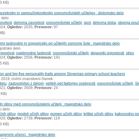
0 KB)
zetostjo in samoučinkovitostjo osnovnošolskih učiteljev : diplomsko delo
o delo
ovitost
,
delovna zavzetost
,
osnovnošolski učitelji
,
spol
,
delovna doba
,
stopnja pou
024;
Ogledov:
2035;
Prenosov:
97
MB)
 lastnostmi in izgorelostjo pri učiteljih osnovne šole : magistrsko delo
gistrsko delo
zgorelost
,
osebnostne lastnosti
,
osnovnošolski učitelji
,
dejavniki izgorelosti
,
stres
024;
Ogledov:
2556;
Prenosov:
191
5 KB)
ion and big five personality traits among Slovenian primary school teachers
, 2019, izvirni znanstveni članek
delu
,
zadovoljstvo z delom
,
velikih pet faktorjev osebnosti
,
osnovnošolski učitelji
,
Sl
021;
Ogledov:
3509;
Prenosov:
24
 KB)
 stilov med osnovnošolskimi učitelji : magistrsko delo
o delo
nih stilov
,
modeli učnih stilov
,
pomen učnih stilov
,
kritike učnih stilov
,
kakovostno p
020;
Ogledov:
2739;
Prenosov:
119
3 KB)
darjenimi učenci : magistrsko delo