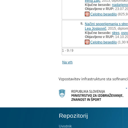
Irena Zajc
, 2013, diplomsko
Ključne besede:
nadarjeno
Objavljeno v RUP:
23.07.2
Celotno besedilo
(825,9
9.
Načini spoprijemanja s stres
Lea Josipovič
, 2015, diplo
Ključne besede:
stres
,
osno
Objavljeno v RUP:
14.10.2
Celotno besedilo
(1,30 
1 - 9 / 9
Na vrh
Repozitorij
Uvodnik