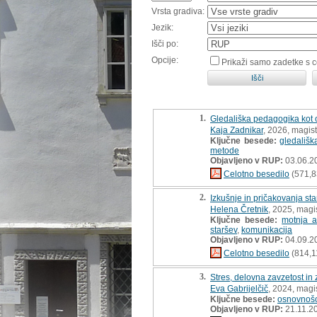
Vrsta gradiva:
Jezik:
Išči po:
Opcije:
Prikaži samo zadetke s 
1.
Gledališka pedagogika kot or
Kaja Zadnikar
, 2026, magis
Ključne besede:
gledališ
metode
Objavljeno v RUP:
03.06.2
Celotno besedilo
(571,8
2.
Izkušnje in pričakovanja sta
Helena Čretnik
, 2025, magi
Ključne besede:
motnja a
staršev
,
komunikacija
Objavljeno v RUP:
04.09.2
Celotno besedilo
(814,1
3.
Stres, delovna zavzetost in 
Eva Gabrijelčič
, 2024, magi
Ključne besede:
osnovnošol
Objavljeno v RUP:
21.11.2