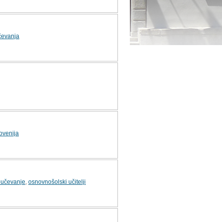
čevanja
ovenija
oučevanje
,
osnovnošolski učitelji