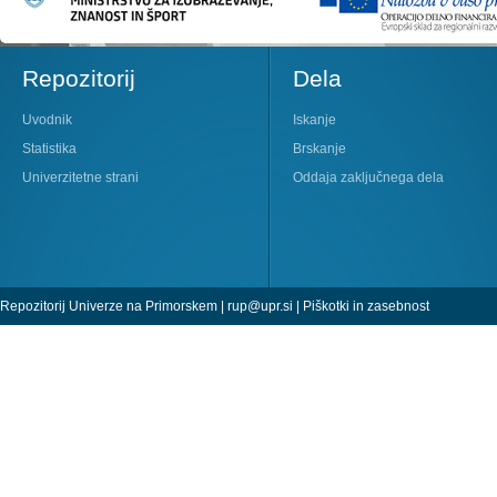
Repozitorij
Dela
Uvodnik
Iskanje
Statistika
Brskanje
Univerzitetne strani
Oddaja zaključnega dela
Repozitorij Univerze na Primorskem |
rup@upr.si
|
Piškotki in zasebnost