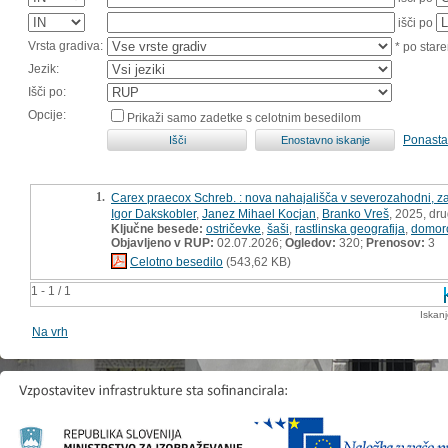
išči po
Vrsta gradiva:
* po stare
Jezik:
Išči po:
Opcije:
Prikaži samo zadetke s celotnim besedilom
Ponasta
1.
Carex praecox Schreb. : nova nahajališča v severozahodni, za
Igor Dakskobler
,
Janez Mihael Kocjan
,
Branko Vreš
, 2025, dru
Ključne besede:
ostričevke
,
šaši
,
rastlinska geografija
,
domoro
Objavljeno v RUP:
02.07.2026;
Ogledov:
320;
Prenosov:
3
Celotno besedilo
(543,62 KB)
1 - 1 / 1
Iskan
Na vrh