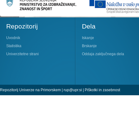
Repozitorij
Dela
Uvodnik
Iskanje
Statistika
Brskanje
Univerzitetne strani
Oddaja zaključnega dela
Repozitorij Univerze na Primorskem |
rup@upr.si
|
Piškotki in zasebnost