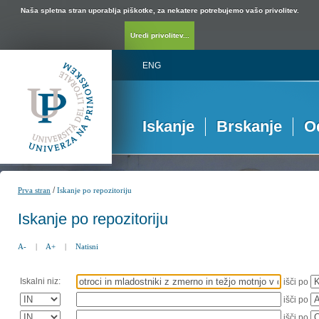
Naša spletna stran uporablja piškotke, za nekatere potrebujemo vašo privolitev.
Uredi privolitev...
ENG
Iskanje
Brskanje
O
/
Prva stran
Iskanje po repozitoriju
Iskanje po repozitoriju
A-
|
A+
|
Natisni
Iskalni niz:
išči po
išči po
išči po