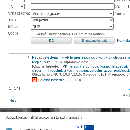
išči po
Vrsta gradiva:
* po stare
Jezik:
Išči po:
Opcije:
Prikaži samo zadetke s celotnim besedilom
Ponasta
1.
Pedagoški dejavniki ob terapiji s pomočjo konja pri otrocih s 
Mojca Pekolj
, 2014, diplomsko delo
Ključne besede:
TPK
,
terapija s pomočjo konja
,
terapevtski 
otroci in mladostniki z več motnjami
,
celostni razvoj
,
pedagoški
Objavljeno v RUP:
10.07.2015;
Ogledov:
5101;
Prenosov:
17
Celotno besedilo
(3,33 MB)
1 - 1 / 1
Iskan
Na vrh