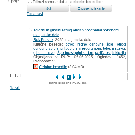
Opcije:
Prikaži samo zadetke s celotnim besedilom
Ponastavi
1.
Telesni in gibalni razvoj otrok s posebnimi potrebami :
magistrsko delo
Rok Prusnik
, 2025, magistrsko delo
Ključne besede:
otroci redne osnovne šole
,
otroci
osnovne šole s prilagojenim programom
,
telesni razvoj
,
gibalni razvoj
,
Športnovzgojni karton
,
različnost
,
inkluzija
Objavljeno v RUP:
05.06.2025;
Ogledov:
1452;
Prenosov:
55
Celotno besedilo
(3,04 MB)
1 - 1 / 1
1
Iskanje izvedeno v 0.01 sek.
Na vrh