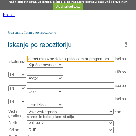
Naša spletna stran uporablja piškotke, za nekatere potrebujemo vašo privolitev.
Uredi privolitev...
Natisni
/
Prva stran
Iskanje po repozitoriju
Iskanje po repozitoriju
išči po
Iskalni niz:
išči po
išči po
išči po
Vrsta
* po
gradiva:
starem in bolonjskem študiju
Jezik:
Išči po: