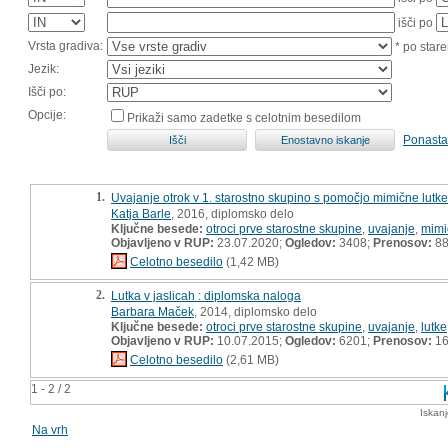
išči po
Vrsta gradiva:
* po stare
Jezik:
Išči po:
Opcije:
Prikaži samo zadetke s celotnim besedilom
Ponasta
1.
Uvajanje otrok v 1. starostno skupino s pomočjo mimične lutk
Katja Barle
, 2016, diplomsko delo
Ključne besede:
otroci prve starostne skupine
,
uvajanje
,
mimi
Objavljeno v RUP:
23.07.2020;
Ogledov:
3408;
Prenosov:
8
Celotno besedilo
(1,42 MB)
2.
Lutka v jaslicah : diplomska naloga
Barbara Maček
, 2014, diplomsko delo
Ključne besede:
otroci prve starostne skupine
,
uvajanje
,
lutke
Objavljeno v RUP:
10.07.2015;
Ogledov:
6201;
Prenosov:
16
Celotno besedilo
(2,61 MB)
1 - 2 / 2
Iskan
Na vrh