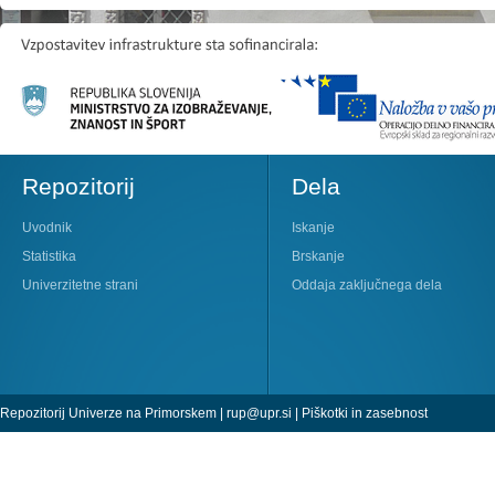
Repozitorij
Dela
Uvodnik
Iskanje
Statistika
Brskanje
Univerzitetne strani
Oddaja zaključnega dela
Repozitorij Univerze na Primorskem |
rup@upr.si
|
Piškotki in zasebnost