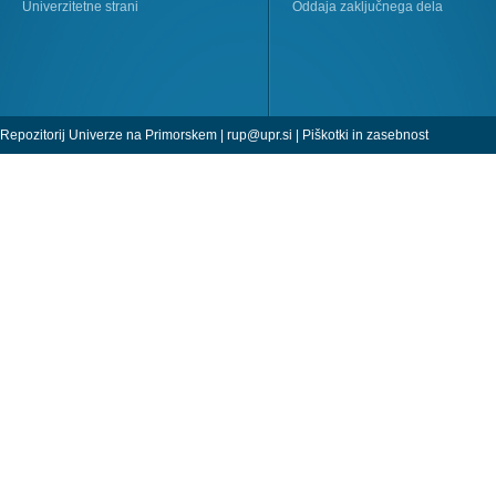
Univerzitetne strani
Oddaja zaključnega dela
Repozitorij Univerze na Primorskem |
rup@upr.si
|
Piškotki in zasebnost