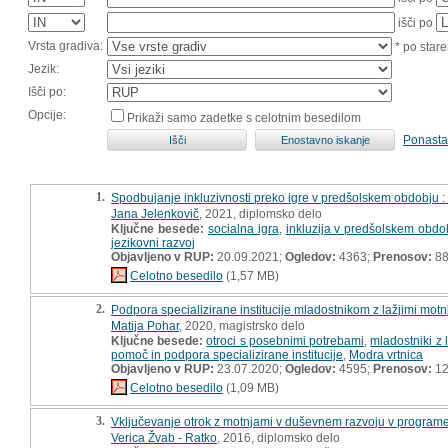
išči po
Vrsta gradiva:
* po stare
Jezik:
Išči po:
Opcije:
Prikaži samo zadetke s celotnim besedilom
Ponasta
1.
Spodbujanje inkluzivnosti preko igre v predšolskem obdobju 
Jana Jelenkovič
, 2021, diplomsko delo
Ključne besede:
socialna igra
,
inkluzija v predšolskem obdo
jezikovni razvoj
Objavljeno v RUP:
20.09.2021;
Ogledov:
4363;
Prenosov:
8
Celotno besedilo
(1,57 MB)
2.
Podpora specializirane institucije mladostnikom z lažjimi mot
Matija Pohar
, 2020, magistrsko delo
Ključne besede:
otroci s posebnimi potrebami
,
mladostniki z
pomoč in podpora specializirane institucije
,
Modra vrtnica
Objavljeno v RUP:
23.07.2020;
Ogledov:
4595;
Prenosov:
12
Celotno besedilo
(1,09 MB)
3.
Vključevanje otrok z motnjami v duševnem razvoju v program
Verica Žvab - Ratko
, 2016, diplomsko delo