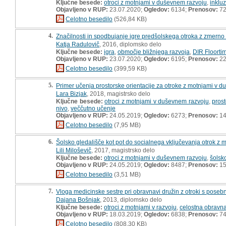
Ključne besede:
otroci z motnjami v duševnem razvoju
,
inklu
Objavljeno v RUP:
23.07.2020;
Ogledov:
6134;
Prenosov:
7
Celotno besedilo
(526,84 KB)
4.
Značilnosti in spodbujanje igre predšolskega otroka z zmerno
Katja Radulovič
, 2016, diplomsko delo
Ključne besede:
igra
,
območje bližnjega razvoja
,
DIR Floorti
Objavljeno v RUP:
23.07.2020;
Ogledov:
6195;
Prenosov:
22
Celotno besedilo
(399,59 KB)
5.
Primer učenja prostorske orientacije za otroke z motnjami v d
Lara Bizjak
, 2018, magistrsko delo
Ključne besede:
otroci z motnjami v duševnem razvoju
,
prost
nivo
,
veččutno učenje
Objavljeno v RUP:
24.05.2019;
Ogledov:
6273;
Prenosov:
14
Celotno besedilo
(7,95 MB)
6.
Šolsko gledališče kot pot do socialnega vključevanja otrok z 
Lili Miloševič
, 2017, magistrsko delo
Ključne besede:
otroci z motnjami v duševnem razvoju
,
šolsk
Objavljeno v RUP:
24.05.2019;
Ogledov:
8487;
Prenosov:
15
Celotno besedilo
(3,51 MB)
7.
Vloga medicinske sestre pri obravnavi družin z otroki s pos
Dajana Bošnjak
, 2013, diplomsko delo
Ključne besede:
otroci z motnjami v razvoju
,
celostna obravn
Objavljeno v RUP:
18.03.2019;
Ogledov:
6838;
Prenosov:
7
Celotno besedilo
(808,30 KB)