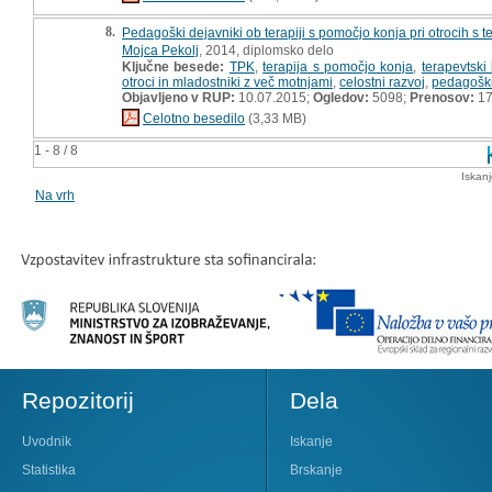
8.
Pedagoški dejavniki ob terapiji s pomočjo konja pri otrocih s 
Mojca Pekolj
, 2014, diplomsko delo
Ključne besede:
TPK
,
terapija s pomočjo konja
,
terapevtski 
otroci in mladostniki z več motnjami
,
celostni razvoj
,
pedagoški
Objavljeno v RUP:
10.07.2015;
Ogledov:
5098;
Prenosov:
17
Celotno besedilo
(3,33 MB)
1 - 8 / 8
Iskan
Na vrh
Repozitorij
Dela
Uvodnik
Iskanje
Statistika
Brskanje