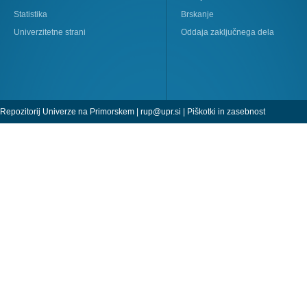
Statistika
Brskanje
Univerzitetne strani
Oddaja zaključnega dela
Repozitorij Univerze na Primorskem |
rup@upr.si
|
Piškotki in zasebnost