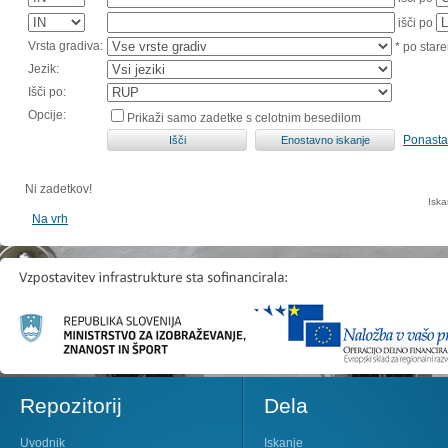
išči po
Vrsta gradiva:
* po stare
Jezik:
Išči po:
Opcije:
Prikaži samo zadetke s celotnim besedilom
Ponasta
Ni zadetkov!
Iska
Na vrh
Repozitorij
Dela
Uvodnik
Iskanje