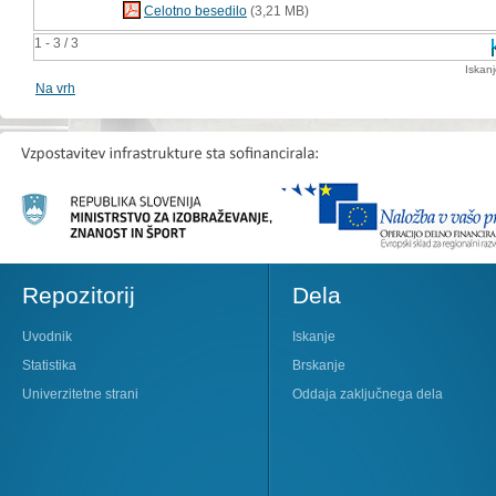
Celotno besedilo
(3,21 MB)
1 - 3 / 3
Iskan
Na vrh
Repozitorij
Dela
Uvodnik
Iskanje
Statistika
Brskanje
Univerzitetne strani
Oddaja zaključnega dela