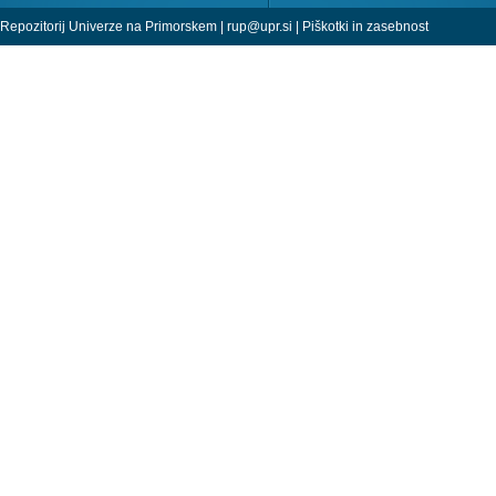
Repozitorij Univerze na Primorskem |
rup@upr.si
|
Piškotki in zasebnost