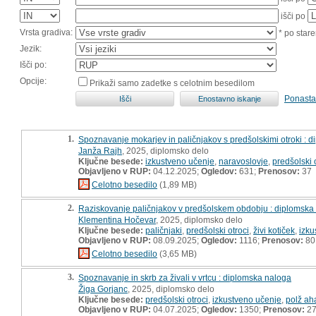
išči po
Vrsta gradiva:
* po stare
Jezik:
Išči po:
Opcije:
Prikaži samo zadetke s celotnim besedilom
Ponasta
1.
Spoznavanje mokarjev in paličnjakov s predšolskimi otroki : 
Janža Rajh
, 2025, diplomsko delo
Ključne besede:
izkustveno učenje
,
naravoslovje
,
predšolski 
Objavljeno v RUP:
04.12.2025;
Ogledov:
631;
Prenosov:
37
Celotno besedilo
(1,89 MB)
2.
Raziskovanje paličnjakov v predšolskem obdobju : diplomska
Klementina Hočevar
, 2025, diplomsko delo
Ključne besede:
paličnjaki
,
predšolski otroci
,
živi kotiček
,
izku
Objavljeno v RUP:
08.09.2025;
Ogledov:
1116;
Prenosov:
80
Celotno besedilo
(3,65 MB)
3.
Spoznavanje in skrb za živali v vrtcu : diplomska naloga
Žiga Gorjanc
, 2025, diplomsko delo
Ključne besede:
predšolski otroci
,
izkustveno učenje
,
polž ah
Objavljeno v RUP:
04.07.2025;
Ogledov:
1350;
Prenosov:
2