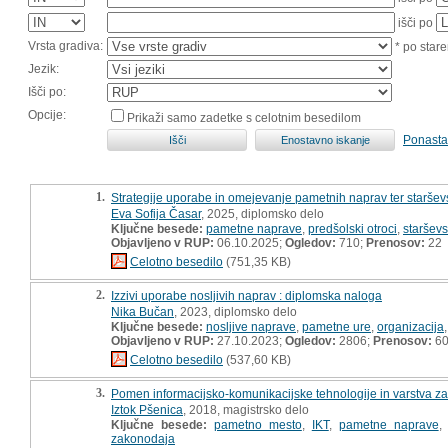
išči po
Vrsta gradiva:
* po stare
Jezik:
Išči po:
Opcije:
Prikaži samo zadetke s celotnim besedilom
Ponasta
1.
Strategije uporabe in omejevanje pametnih naprav ter staršev
Eva Sofija Časar
, 2025, diplomsko delo
Ključne besede:
pametne naprave
,
predšolski otroci
,
starševs
Objavljeno v RUP:
06.10.2025;
Ogledov:
710;
Prenosov:
22
Celotno besedilo
(751,35 KB)
2.
Izzivi uporabe nosljivih naprav : diplomska naloga
Nika Bučan
, 2023, diplomsko delo
Ključne besede:
nosljive naprave
,
pametne ure
,
organizacija
Objavljeno v RUP:
27.10.2023;
Ogledov:
2806;
Prenosov:
6
Celotno besedilo
(537,60 KB)
3.
Pomen informacijsko-komunikacijske tehnologije in varstva za
Iztok Pšenica
, 2018, magistrsko delo
Ključne besede:
pametno mesto
,
IKT
,
pametne naprave
zakonodaja