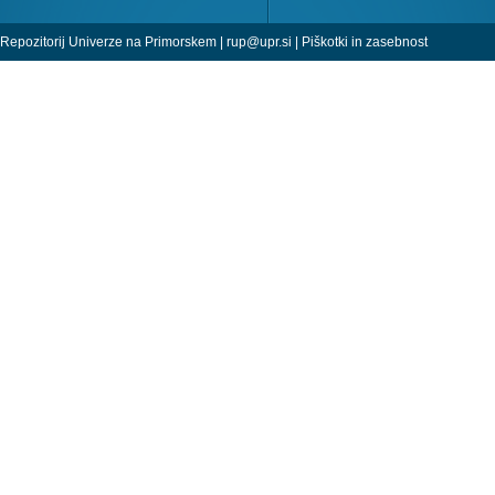
Repozitorij Univerze na Primorskem |
rup@upr.si
|
Piškotki in zasebnost