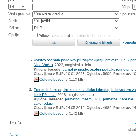
išči po
Vrsta gradiva:
* po stare
Jezik:
Išči po:
Opcije:
Prikaži samo zadetke s celotnim besedilom
Ponasta
1.
Varstvo osebnih podatkov pri zagotavljanju prevoza ljudi v p
Nina Vučko
, 2022, magistrsko delo
Ključne besede:
pametno mesto
,
osebni podatki
,
pameten pr
Objavljeno v RUP:
10.01.2023;
Ogledov:
5606;
Prenosov:
10
Celotno besedilo
(1,13 MB)
2.
Pomen informacijsko-komunikacijske tehnologije in varstva za
Iztok Pšenica
, 2018, magistrsko delo
Ključne besede:
pametno mesto
,
IKT
,
pametne naprave
zakonodaja
Objavljeno v RUP:
24.05.2019;
Ogledov:
4989;
Prenosov:
14
Celotno besedilo
(1,42 MB)
1 - 2 / 2
Iskan
Na vrh