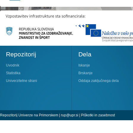
Repozitorij
Dela
Uvodnik
Iskanje
Statistika
Brskanje
Univerzitetne strani
Oddaja zaključnega dela
Repozitorij Univerze na Primorskem |
rup@upr.si
|
Piškotki in zasebnost