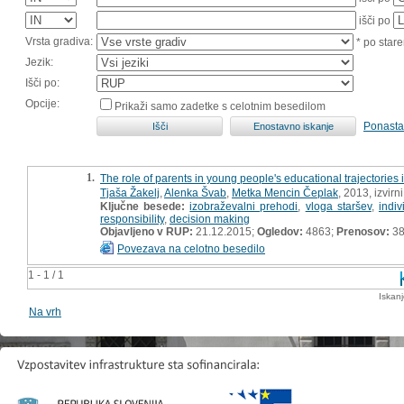
išči po
Vrsta gradiva:
* po stare
Jezik:
Išči po:
Opcije:
Prikaži samo zadetke s celotnim besedilom
Ponasta
1.
The role of parents in young people's educational trajectories 
Tjaša Žakelj
,
Alenka Švab
,
Metka Mencin Čeplak
, 2013, izvir
Ključne besede:
izobraževalni prehodi
,
vloga staršev
,
indi
responsibility
,
decision making
Objavljeno v RUP:
21.12.2015;
Ogledov:
4863;
Prenosov:
3
Povezava na celotno besedilo
1 - 1 / 1
Iskan
Na vrh