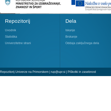
Repozitorij
Dela
Uvodnik
Iskanje
Statistika
Brskanje
Univerzitetne strani
Oddaja zaključnega dela
Repozitorij Univerze na Primorskem |
rup@upr.si
|
Piškotki in zasebnost