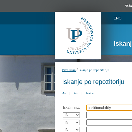
Naša 
ENG
Iskan
/
Prva stran
Iskanje po repozitoriju
Iskanje po repozitoriju
A-
|
A+
|
Natisni
Iskalni niz: