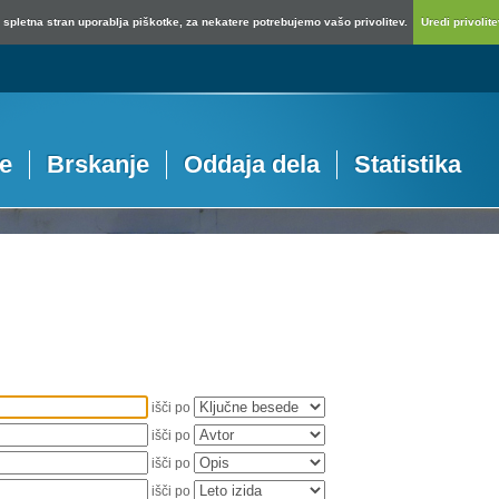
spletna stran uporablja piškotke, za nekatere potrebujemo vašo privolitev.
Uredi privolitev
je
Brskanje
Oddaja dela
Statistika
išči po
išči po
išči po
išči po