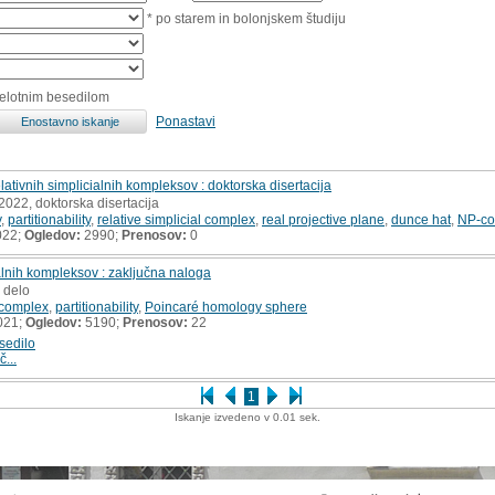
* po starem in bolonjskem študiju
celotnim besedilom
Ponastavi
elativnih simplicialnih kompleksov : doktorska disertacija
 2022, doktorska disertacija
y
,
partitionability
,
relative simplicial complex
,
real projective plane
,
dunce hat
,
NP-co
022;
Ogledov:
2990;
Prenosov:
0
ialnih kompleksov : zaključna naloga
 delo
 complex
,
partitionability
,
Poincaré homology sphere
021;
Ogledov:
5190;
Prenosov:
22
sedilo
č...
1
Iskanje izvedeno v 0.01 sek.