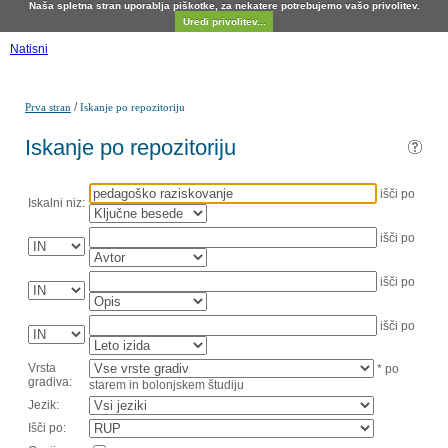
Naša spletna stran uporablja piškotke, za nekatere potrebujemo vašo privolitev.
Uredi privolitev...
Natisni
/
Prva stran
Iskanje po repozitoriju
Iskanje po repozitoriju
išči po
Iskalni niz:
išči po
išči po
išči po
Vrsta
* po
gradiva:
starem in bolonjskem študiju
Jezik:
Išči po: