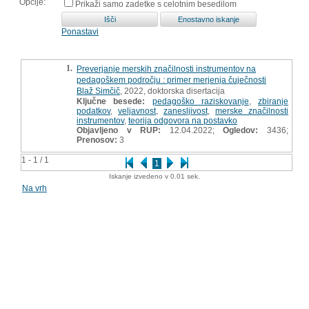
Opcije:
Prikaži samo zadetke s celotnim besedilom
Ponastavi
1.
Preverjanje merskih značilnosti instrumentov na
pedagoškem področju : primer merjenja čuječnosti
Blaž Simčič
, 2022, doktorska disertacija
Ključne besede:
pedagoško raziskovanje
,
zbiranje
podatkov
,
veljavnost
,
zanesljivost
,
merske značilnosti
instrumentov
,
teorija odgovora na postavko
Objavljeno v RUP:
12.04.2022;
Ogledov:
3436;
Prenosov:
3
1 - 1 / 1
1
Iskanje izvedeno v 0.01 sek.
Na vrh