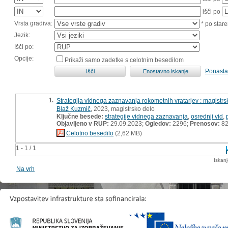
išči po
Vrsta gradiva:
* po stare
Jezik:
Išči po:
Opcije:
Prikaži samo zadetke s celotnim besedilom
Ponasta
1.
Strategija vidnega zaznavanja rokometnih vratarjev : magistr
Blaž Kuzmič
, 2023, magistrsko delo
Ključne besede:
strategije vidnega zaznavanja
,
osrednji vid
,
Objavljeno v RUP:
29.09.2023;
Ogledov:
2296;
Prenosov:
8
Celotno besedilo
(2,62 MB)
1 - 1 / 1
Iskan
Na vrh