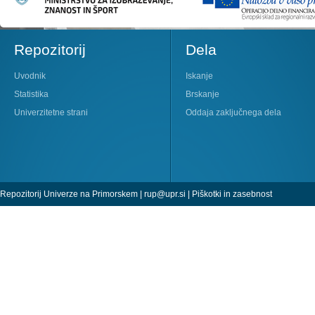
Repozitorij
Dela
Uvodnik
Iskanje
Statistika
Brskanje
Univerzitetne strani
Oddaja zaključnega dela
Repozitorij Univerze na Primorskem |
rup@upr.si
|
Piškotki in zasebnost