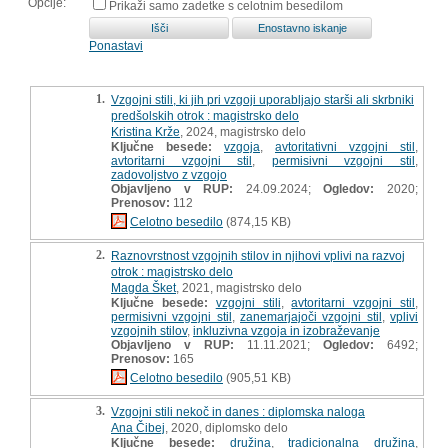
Opcije:
Prikaži samo zadetke s celotnim besedilom
Ponastavi
1.
Vzgojni stili, ki jih pri vzgoji uporabljajo starši ali skrbniki
predšolskih otrok : magistrsko delo
Kristina Krže
, 2024, magistrsko delo
Ključne besede:
vzgoja
,
avtoritativni vzgojni stil
,
avtoritarni vzgojni stil
,
permisivni vzgojni stil
,
zadovoljstvo z vzgojo
Objavljeno v RUP:
24.09.2024;
Ogledov:
2020;
Prenosov:
112
Celotno besedilo
(874,15 KB)
2.
Raznovrstnost vzgojnih stilov in njihovi vplivi na razvoj
otrok : magistrsko delo
Magda Šket
, 2021, magistrsko delo
Ključne besede:
vzgojni stili
,
avtoritarni vzgojni stil
,
permisivni vzgojni stil
,
zanemarjajoči vzgojni stil
,
vplivi
vzgojnih stilov
,
inkluzivna vzgoja in izobraževanje
Objavljeno v RUP:
11.11.2021;
Ogledov:
6492;
Prenosov:
165
Celotno besedilo
(905,51 KB)
3.
Vzgojni stili nekoč in danes : diplomska naloga
Ana Čibej
, 2020, diplomsko delo
Ključne besede:
družina
,
tradicionalna družina
,