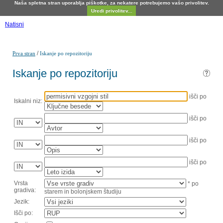
Naša spletna stran uporablja piškotke, za nekatere potrebujemo vašo privolitev.
Uredi privolitev...
Natisni
/
Prva stran
Iskanje po repozitoriju
Iskanje po repozitoriju
išči po
Iskalni niz:
išči po
išči po
išči po
Vrsta
* po
gradiva:
starem in bolonjskem študiju
Jezik:
Išči po: