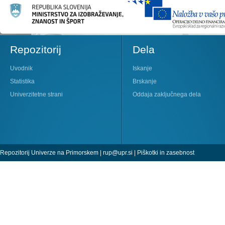
Repozitorij
Dela
Uvodnik
Iskanje
Statistika
Brskanje
Univerzitetne strani
Oddaja zaključnega dela
Repozitorij Univerze na Primorskem |
rup@upr.si
|
Piškotki in zasebnost