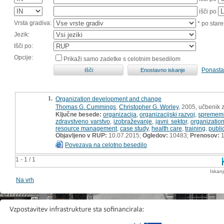
išči po
Vrsta gradiva:
* po stare
Jezik:
Išči po:
Opcije:
Prikaži samo zadetke s celotnim besedilom
Ponasta
1.
Organization development and change
Thomas G. Cummings
,
Christopher G. Worley
, 2005, učbenik z
Ključne besede:
organizacija
,
organizacijski razvoj
,
spremem
zdravstveno varstvo
,
izobraževanje
,
javni sektor
,
organizatio
resource management
,
case study
,
health care
,
training
,
publi
Objavljeno v RUP:
10.07.2015;
Ogledov:
10483;
Prenosov:
1
Povezava na celotno besedilo
1 - 1 / 1
Iskan
Na vrh