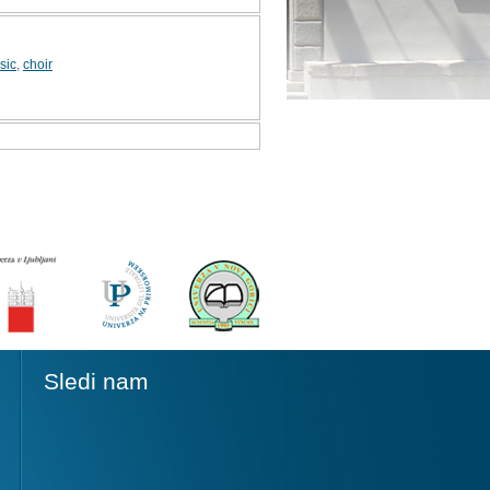
sic
,
choir
Sledi nam