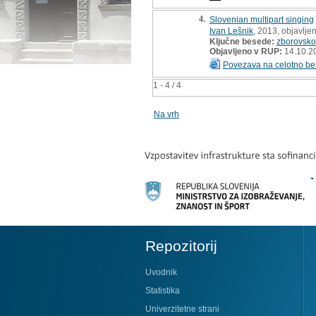
4.
Slovenian multipart singing
Ivan Lešnik
, 2013, objavlje
Ključne besede:
zborovsko
Objavljeno v RUP:
14.10.2
Povezava na celotno be
1 - 4 / 4
Na vrh
Repozitorij
Uvodnik
Statistika
Univerzitetne strani