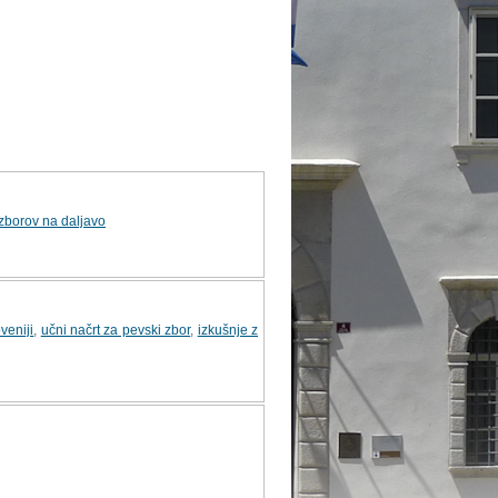
zborov na daljavo
veniji
,
učni načrt za pevski zbor
,
izkušnje z