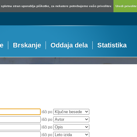
spletna stran uporablja piškotke, za nekatere potrebujemo vašo privolitev.
Uredi privolitev
je
Brskanje
Oddaja dela
Statistika
išči po
išči po
išči po
išči po