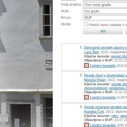
Vrsta gradiva:
Jezik:
Išči po:
Opcije:
Prikaži samo zadetke s 
1.
Delovanje pevskih zborov v
Lara Šker
, 2022, magistrsko
Ključne besede:
pevski zbo
Objavljeno v RUP:
12.01.2
Celotno besedilo
(818,6
2.
Pevski zbori v slovenskem 
Maruša Pipan
, 2022, magis
Ključne besede:
pevski zbo
zborovodstvom
,
epidemija
Objavljeno v RUP:
12.01.2
Celotno besedilo
(1,50 
3.
Pevski programi otroških pe
Klavdija Čoh
, 2012, diplom
Ključne besede:
vrtec
,
obog
Objavljeno v RUP:
23.07.2
Celotno besedilo
(695,9