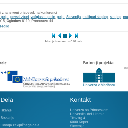
ni znanstveni prispevek na konferenci
 petje
,
pevski zbori
,
večglasno petje
,
petje
,
Slovenija
,
multipart singing
,
singing
,
mu
015;
Ogledov:
8119;
Prenosov:
44
sedilo
1
Iskanje izvedeno v 0.02 sek.
Dela
Kontakt
Univerza na Primorskem
Iskanje
Universita' del Litorale
Brskanje
Titov trg 4
6000 Koper
Oddaja zaključnega dela
Slovenija