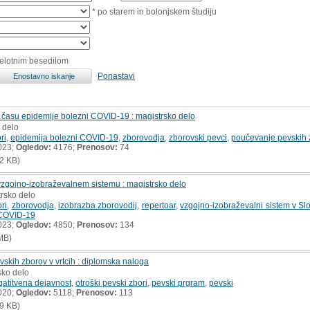
* po starem in bolonjskem študiju
celotnim besedilom
Ponastavi
 času epidemije bolezni COVID-19 : magistrsko delo
 delo
ri
,
epidemija bolezni COVID-19
,
zborovodja
,
zborovski pevci
,
poučevanje pevskih 
023;
Ogledov:
4176;
Prenosov:
74
2 KB)
vzgojno-izobraževalnem sistemu : magistrsko delo
trsko delo
ri
,
zborovodja
,
izobrazba zborovodij
,
repertoar
,
vzgojno-izobraževalni sistem v Slo
 COVID-19
023;
Ogledov:
4850;
Prenosov:
134
MB)
vskih zborov v vrtcih : diplomska naloga
sko delo
atitvena dejavnost
,
otroški pevski zbori
,
pevski prgram
,
pevski
020;
Ogledov:
5118;
Prenosov:
113
9 KB)