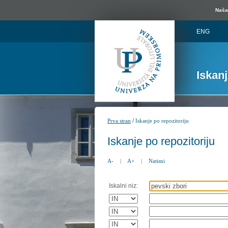
Naša 
ENG
Iskan
/
Prva stran
Iskanje po repozitoriju
Iskanje po repozitoriju
A-
|
A+
|
Natisni
Iskalni niz: