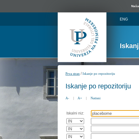
Naša 
ENG
Iskan
/
Prva stran
Iskanje po repozitoriju
Iskanje po repozitoriju
A-
|
A+
|
Natisni
Iskalni niz: