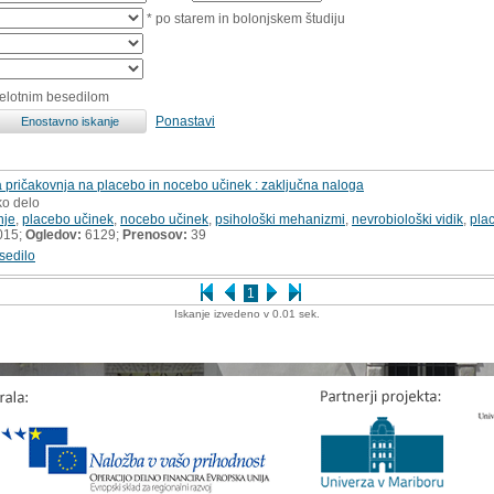
* po starem in bolonjskem študiju
celotnim besedilom
Ponastavi
iva pričakovnja na placebo in nocebo učinek : zaključna naloga
ko delo
nje
,
placebo učinek
,
nocebo učinek
,
psihološki mehanizmi
,
nevrobiološki vidik
,
pla
015;
Ogledov:
6129;
Prenosov:
39
sedilo
1
Iskanje izvedeno v 0.01 sek.