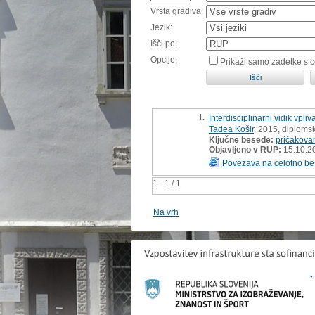
Vrsta gradiva:
Jezik:
Išči po:
Opcije:
Prikaži samo zadetke s 
1.
Interdisciplinarni vidik vpl
Tadea Košir
, 2015, diploms
Ključne besede:
pričakova
Objavljeno v RUP:
15.10.2
Povezava na celotno be
1 - 1 / 1
Na vrh