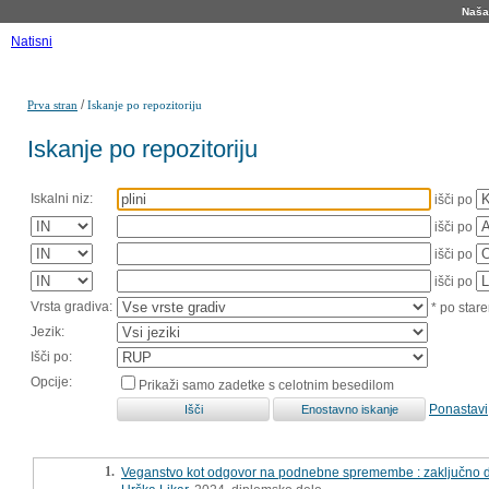
Naša 
Natisni
/
Prva stran
Iskanje po repozitoriju
Iskanje po repozitoriju
Iskalni niz:
išči po
išči po
išči po
išči po
Vrsta gradiva:
* po stare
Jezik:
Išči po:
Opcije:
Prikaži samo zadetke s celotnim besedilom
Ponastavi
1.
Veganstvo kot odgovor na podnebne spremembe : zaključno 