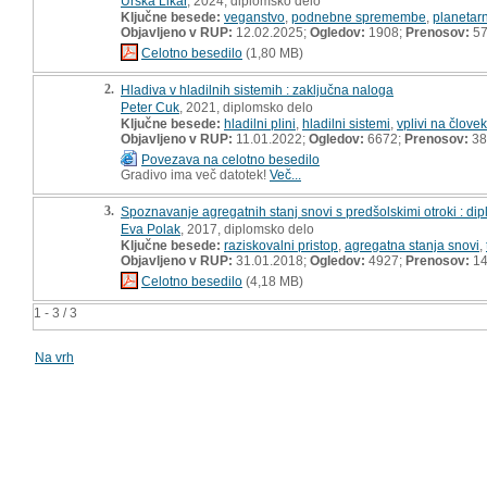
Urška Likar
, 2024, diplomsko delo
Ključne besede:
veganstvo
,
podnebne spremembe
,
planetar
Objavljeno v RUP:
12.02.2025;
Ogledov:
1908;
Prenosov:
5
Celotno besedilo
(1,80 MB)
2.
Hladiva v hladilnih sistemih : zaključna naloga
Peter Cuk
, 2021, diplomsko delo
Ključne besede:
hladilni plini
,
hladilni sistemi
,
vplivi na človek
Objavljeno v RUP:
11.01.2022;
Ogledov:
6672;
Prenosov:
38
Povezava na celotno besedilo
Gradivo ima več datotek!
Več...
3.
Spoznavanje agregatnih stanj snovi s predšolskimi otroki : d
Eva Polak
, 2017, diplomsko delo
Ključne besede:
raziskovalni pristop
,
agregatna stanja snovi
,
Objavljeno v RUP:
31.01.2018;
Ogledov:
4927;
Prenosov:
14
Celotno besedilo
(4,18 MB)
1 - 3 / 3
Na vrh