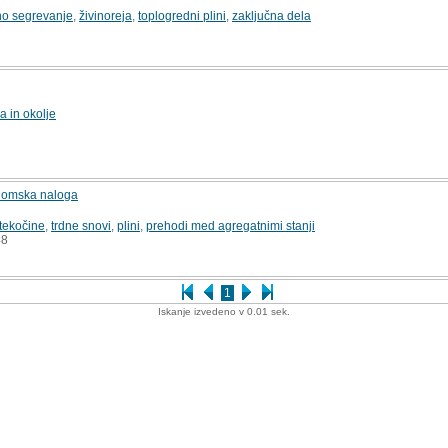
no segrevanje
,
živinoreja
,
toplogredni plini
,
zaključna dela
7
a in okolje
iplomska naloga
tekočine
,
trdne snovi
,
plini
,
prehodi med agregatnimi stanji
8
1
Iskanje izvedeno v 0.01 sek.