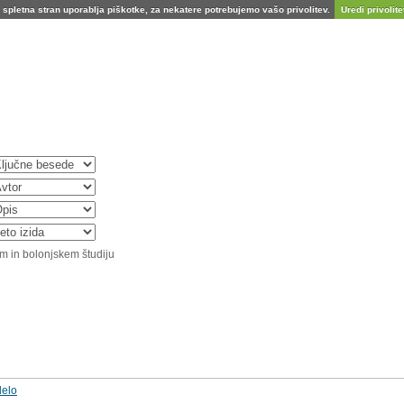
spletna stran uporablja piškotke, za nekatere potrebujemo vašo privolitev.
Uredi privolitev
m in bolonjskem študiju
delo