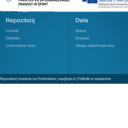
Repozitorij
Dela
Uvodnik
Iskanje
Statistika
Brskanje
Univerzitetne strani
Oddaja zaključnega dela
Repozitorij Univerze na Primorskem |
rup@upr.si
|
Piškotki in zasebnost