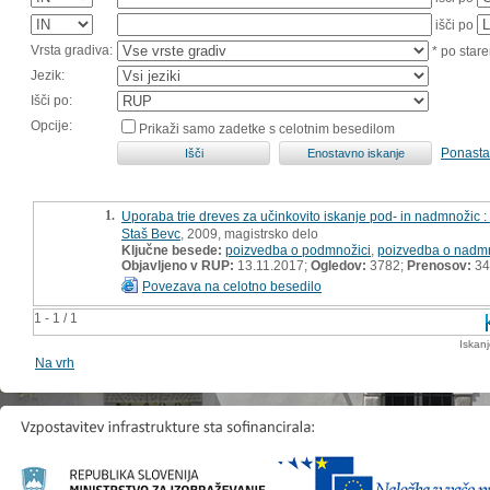
išči po
Vrsta gradiva:
* po stare
Jezik:
Išči po:
Opcije:
Prikaži samo zadetke s celotnim besedilom
Ponasta
1.
Uporaba trie dreves za učinkovito iskanje pod- in nadmnožic 
Staš Bevc
, 2009, magistrsko delo
Ključne besede:
poizvedba o podmnožici
,
poizvedba o nadmn
Objavljeno v RUP:
13.11.2017;
Ogledov:
3782;
Prenosov:
34
Povezava na celotno besedilo
1 - 1 / 1
Iskan
Na vrh