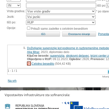
išči po
Vrsta gradiva:
* po stare
Jezik:
Išči po:
Opcije:
Prikaži samo zadetke s celotnim besedilom
Ponasta
1.
Doživljanje supervizije kot podporne in razbremenilne metode
Alja Mraz
, 2023, diplomsko delo
Ključne besede:
supervizija
,
strokovni delavec
,
krizni center 
Objavljeno v RUP:
09.11.2023;
Ogledov:
2826;
Prenosov:
12
Celotno besedilo
(504,42 KB)
1 - 1 / 1
Iskan
Na vrh