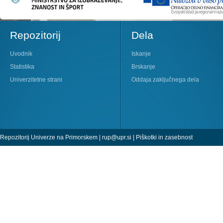
Repozitorij
Dela
Uvodnik
Iskanje
Statistika
Brskanje
Univerzitetne strani
Oddaja zaključnega dela
Repozitorij Univerze na Primorskem |
rup@upr.si
|
Piškotki in zasebnost