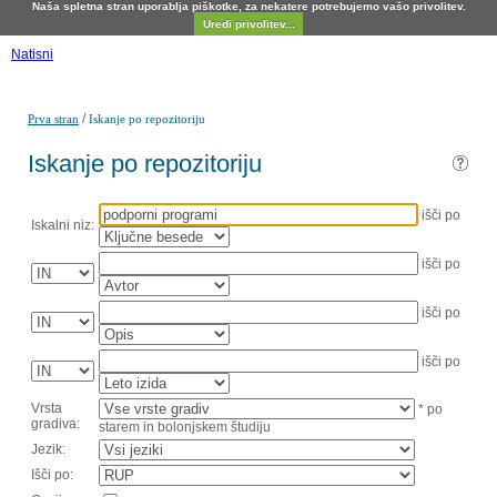
Naša spletna stran uporablja piškotke, za nekatere potrebujemo vašo privolitev.
Uredi privolitev...
Natisni
/
Prva stran
Iskanje po repozitoriju
Iskanje po repozitoriju
išči po
Iskalni niz:
išči po
išči po
išči po
Vrsta
* po
gradiva:
starem in bolonjskem študiju
Jezik:
Išči po: