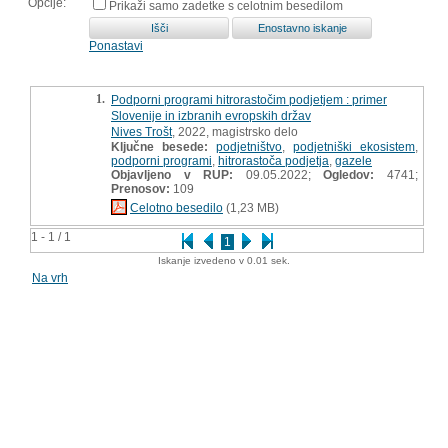
Opcije:
Prikaži samo zadetke s celotnim besedilom
Ponastavi
1.
Podporni programi hitrorastočim podjetjem : primer
Slovenije in izbranih evropskih držav
Nives Trošt
, 2022, magistrsko delo
Ključne besede:
podjetništvo
,
podjetniški ekosistem
,
podporni programi
,
hitrorastoča podjetja
,
gazele
Objavljeno v RUP:
09.05.2022;
Ogledov:
4741;
Prenosov:
109
Celotno besedilo
(1,23 MB)
1 - 1 / 1
1
Iskanje izvedeno v 0.01 sek.
Na vrh